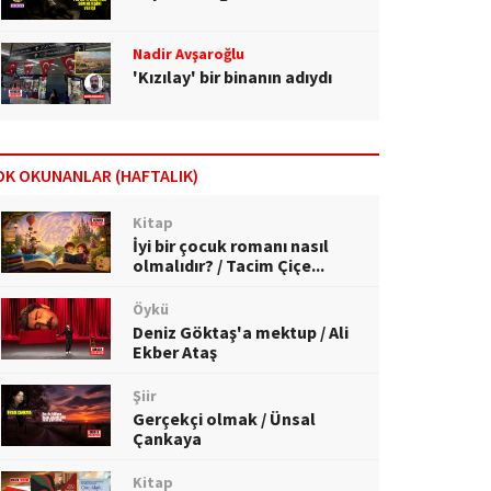
Nadir Avşaroğlu
'Kızılay' bir binanın adıydı
OK OKUNANLAR (HAFTALIK)
Kitap
İyi bir çocuk romanı nasıl
olmalıdır? / Tacim Çiçe...
Öykü
Deniz Göktaş'a mektup / Ali
Ekber Ataş
Şiir
Gerçekçi olmak / Ünsal
Çankaya
Kitap