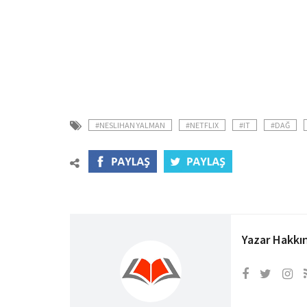
#NESLIHAN YALMAN
#NETFLIX
#IT
#DAĞ
Yazar Hakkı