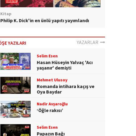
Kitap
Philip K. Dick'in en ünlü yapıtı yayımlandı
YAZARLAR
ÖŞE YAZILARI
Selim Esen
Hasan Hüseyin Yalvaç 'Acı
yaşanır' demişti
Mehmet Ulusoy
Romanda intihara kaçış ve
Oya Baydar
Nadir Avşaroğlu
‘Öğle rakısı’
Selim Esen
Papazın Bağı