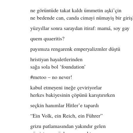
ne görüntüde takat kaldı ümmetin aşki’çin
ne bedende can, canda cimayi nümayiş bir giriş
yüzyıllar sonra saraydan itiraf: mamá, soy gay
quem quaeritis?
payımıza rengarenk emperyalizmler düştü
hristiyan hayaletlerinden
sağa sola bol ‘foundation’
#metoo – no never!
kabul etmeyeni ineğe çeviriyorlar
herkes bakiyesinin çöpünü karıştırırken
seçkin hanımlar Hitler’e tapardı
“Ein Volk, ein Reich, ein Führer”
grizu patlamasından yakındır gelen