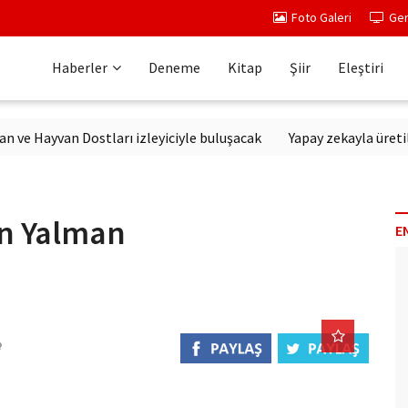
Foto Galeri
Ger
Haberler
Deneme
Kitap
Şiir
Eleştiri
yvan Dostları izleyiciyle buluşacak
Yapay zekayla üretilen dizi
an Yalman
E