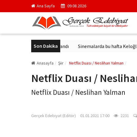
Ana Sayfa
09.08.2026
Son Dakika
in en ünlü yapıtı yayımlandı
Sinemalarda bu hafta Keloğlan ve Ha
Anasayfa
Şiir
Netflix Duası / Neslihan Yalman
Netflix Duası / Neslih
Netflix Duası / Neslihan Yalman
gercekedebiyat.com
Gerçek Edebiyat (Editör)
01.01.2021 17:00
2231