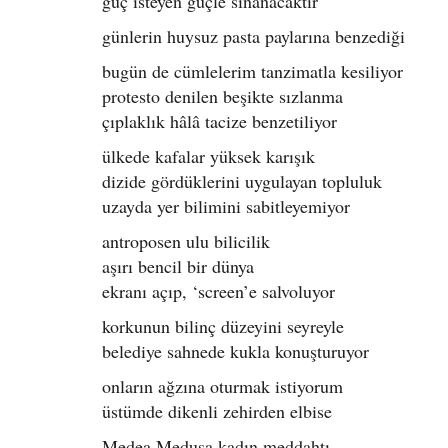
güç isteyen güçle sınanacaktır
günlerin huysuz pasta paylarına benzediği
bugün de cümlelerim tanzimatla kesiliyor
protesto denilen beşikte sızlanma
çıplaklık hâlâ tacize benzetiliyor
ülkede kafalar yüksek karışık
dizide gördüklerini uygulayan topluluk
uzayda yer bilimini sabitleyemiyor
antroposen ulu bilicilik
aşırı bencil bir dünya
ekranı açıp, ‘screen’e salvoluyor
korkunun bilinç düzeyini seyreyle
belediye sahnede kukla konuşturuyor
onların ağzına oturmak istiyorum
üstümde dikenli zehirden elbise
Medea Medusa kadın meddahtı