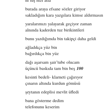
nı tuş hızı atla
burada araya efsane sözler giriyor
sakladığım kara yazgılara kimse aldırmasın
yaralarımızı yalayarak geçiyor zaman
alnında kaderden tuz birikintileri
bunu yazdığımda bin takipçi daha geldi
ağladıkça yüz bin
bağırdıkça bin yüz
dağı aşarsam şair’tube olucam
üçüncü baskıda tam bin beş
100
kesinti bedeli- klarneti çağırıyor
çınarın altında kurdun gömüsü
şeytanın edeplisi mevlit üfledi
bana gösterme dedim
telefonunu keserim