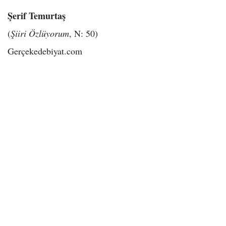
Şerif Temurtaş
(
Şiiri Özlüyorum
, N: 50)
Gerçekedebiyat.com