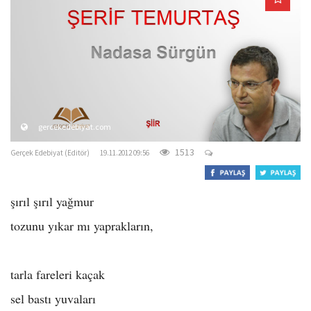
o
n
gercekedebiyat.com
1513
Gerçek Edebiyat (Editör)
19.11.2012 09:56
şırıl şırıl yağmur
tozunu yıkar mı yaprakların,
tarla fareleri kaçak
sel bastı yuvaları