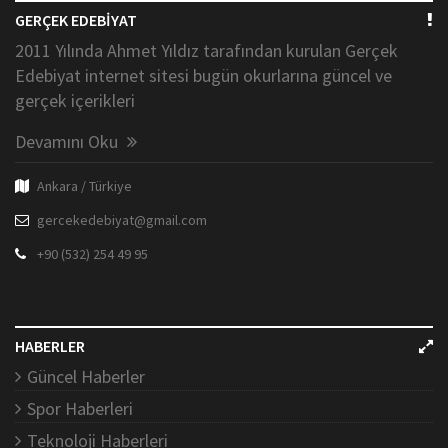
GERÇEK EDEBİYAT
2011 Yılında Ahmet Yıldız tarafından kurulan Gerçek
Edebiyat internet sitesi bugün okurlarına güncel ve
gerçek içerikleri
Devamını Oku
Ankara / Türkiye
gercekedebiyat@gmail.com
+90 (532) 254 49 95
HABERLER
Güncel Haberler
Spor Haberleri
Teknoloji Haberleri