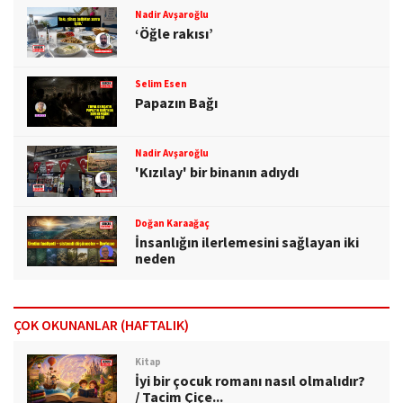
Nadir Avşaroğlu
‘Öğle rakısı’
Selim Esen
Papazın Bağı
Nadir Avşaroğlu
'Kızılay' bir binanın adıydı
Doğan Karaağaç
İnsanlığın ilerlemesini sağlayan iki
neden
ÇOK OKUNANLAR (HAFTALIK)
Kitap
İyi bir çocuk romanı nasıl olmalıdır?
/ Tacim Çiçe...