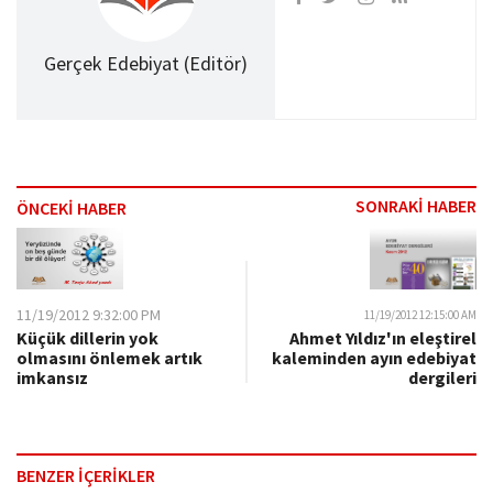
Gerçek Edebiyat (Editör)
SONRAKİ HABER
ÖNCEKİ HABER
11/19/2012 9:32:00 PM
11/19/2012 12:15:00 AM
Ahmet Yıldız'ın eleştirel
Küçük dillerin yok
kaleminden ayın edebiyat
olmasını önlemek artık
dergileri
imkansız
BENZER İÇERİKLER