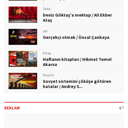
Öykü
Deniz Göktaş'a mektup / Ali Ekber
Ataş
Şiir
Gerçekçi olmak / Ünsal Çankaya
Kitap
Haftanın kitapları / Hikmet Temel
Akarsu
Eleştiri
Sovyet sistemini çöküşe götüren
hatalar / Andrey S...
REKLAM