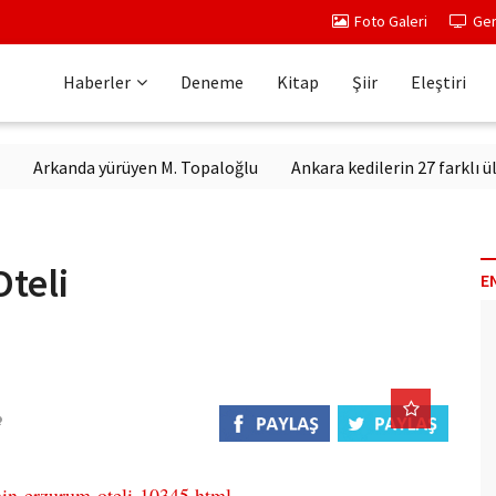
Foto Galeri
Ger
Haberler
Deneme
Kitap
Şiir
Eleştiri
rkanda yürüyen M. Topaloğlu
Ankara kedilerin 27 farklı ülkeden
teli
E
min-erzurum-oteli-10345.html