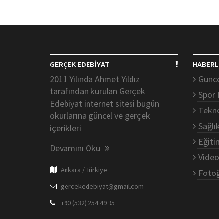
GERÇEK EDEBİYAT
HABERL
2011 Yılında Ahmet Yıldız
Günce
tarafından kurulan Gerçek
Spor 
Edebiyat internet sitesi bugün
Tekno
okurlarına güncel ve gerçek
Sağlı
içerikleri
Eğiti
Devamını Oku
Video
Ankara / Türkiye
Fotoğ
gercekedebiyat@gmail.com
+90 (532) 254 49 95