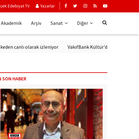
çek Edebiyat TV
Yazarlar
Akademik
Arşiv
Sanat
Diğer
 canlı olarak izleniyor
VakıfBank Kültür'de Modern Alman Edeb
N SON HABER