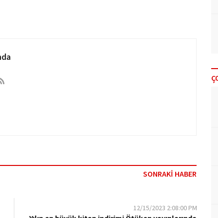
nda
Ç
SONRAKİ HABER
12/15/2023 2:08:00 PM