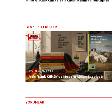
Mine G. Kırıkkanat'tan kadın kadına mektuplar
BENZER İÇERİKLER
05.08.2026 12:11
VakıfBank Kültür'de Modern Alman Edebiyatı
YORUMLAR