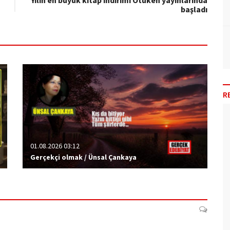
Yılın en büyük kitap indirimi Ötüken yayınlarında
başladı
R
01.08.2026 03:12
Gerçekçi olmak / Ünsal Çankaya