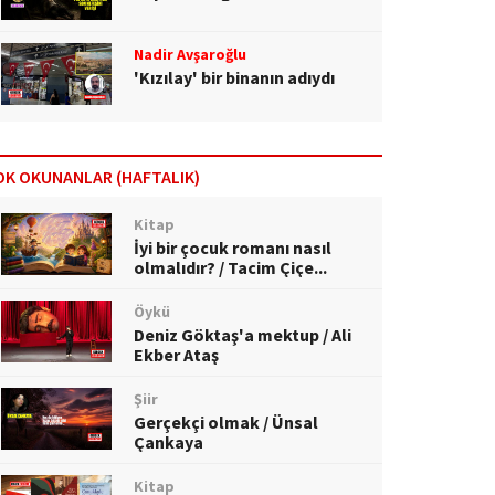
Nadir Avşaroğlu
'Kızılay' bir binanın adıydı
OK OKUNANLAR (HAFTALIK)
Kitap
İyi bir çocuk romanı nasıl
olmalıdır? / Tacim Çiçe...
Öykü
Deniz Göktaş'a mektup / Ali
Ekber Ataş
Şiir
Gerçekçi olmak / Ünsal
Çankaya
Kitap