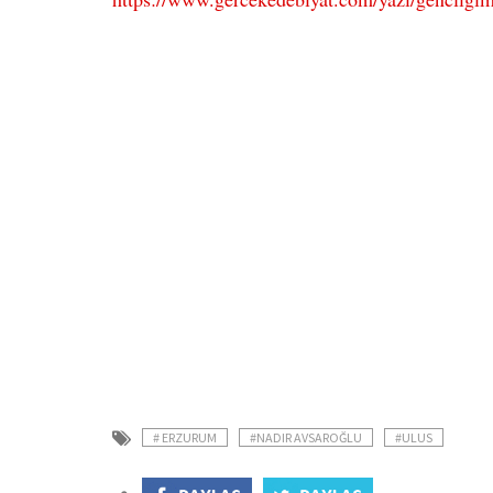
# ERZURUM
#NADIR AVSAROĞLU
#ULUS