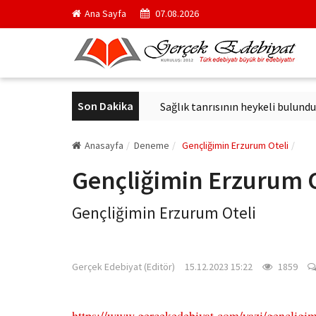
Ana Sayfa
07.08.2026
Son Dakika
eçici kurul başkanı oldu
Sağlık tanrısının heykeli bulundu
A
Anasayfa
Deneme
Gençliğimin Erzurum Oteli
Gençliğimin Erzurum O
Gençliğimin Erzurum Oteli
gercekedebiyat.com
Gerçek Edebiyat (Editör)
15.12.2023 15:22
1859
https://www.gercekedebiyat.com/yazi/gencligi