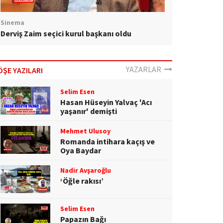
Sinema
Derviş Zaim seçici kurul başkanı oldu
YAZARLAR
ÖŞE YAZILARI
Selim Esen
Hasan Hüseyin Yalvaç 'Acı
yaşanır' demişti
Mehmet Ulusoy
Romanda intihara kaçış ve
Oya Baydar
Nadir Avşaroğlu
‘Öğle rakısı’
Selim Esen
Papazın Bağı