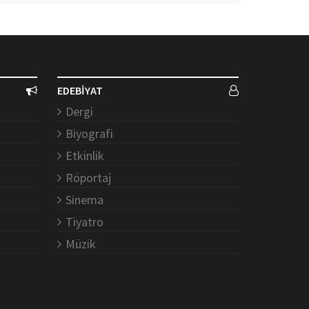
EDEBİYAT
Dergi
Biyografi
Etkinlik
Röportaj
Sinema
Tiyatro
Müzik