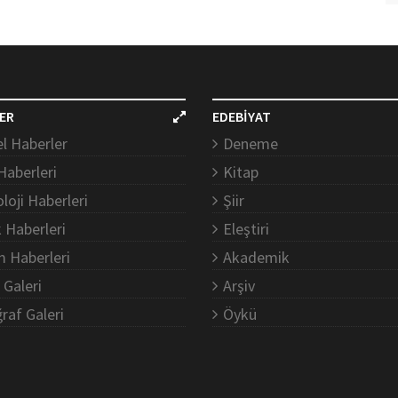
ER
EDEBİYAT
l Haberler
Deneme
Haberleri
Kitap
loji Haberleri
Şiir
k Haberleri
Eleştiri
m Haberleri
Akademik
 Galeri
Arşiv
raf Galeri
Öykü