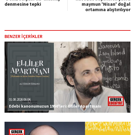
denmesine tepki
maymun 'Nisan' doğal
ortamına alıştırılıyor
BENZER İÇERİKLER
01.08.2026 06:04
Edebi kanonumuzun 1950'leri: Elliler Apartmanı