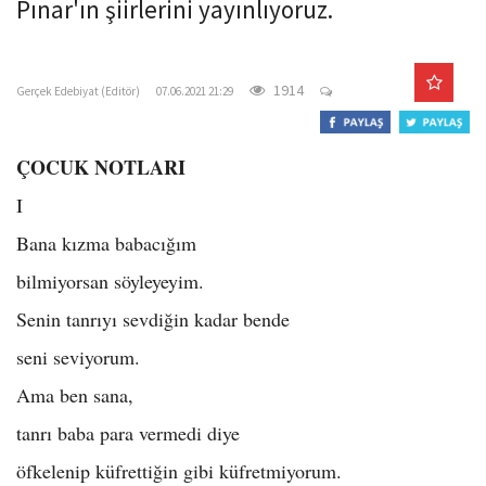
Pınar'ın şiirlerini yayınlıyoruz.
o
n
gercekedebiyat.com
1914
Gerçek Edebiyat (Editör)
07.06.2021 21:29
ÇOCUK NOTLARI
I
Bana kızma babacığım
bilmiyorsan söyleyeyim.
Senin tanrıyı sevdiğin kadar bende
seni seviyorum.
Ama ben sana,
tanrı baba para vermedi diye
öfkelenip küfrettiğin gibi küfretmiyorum.