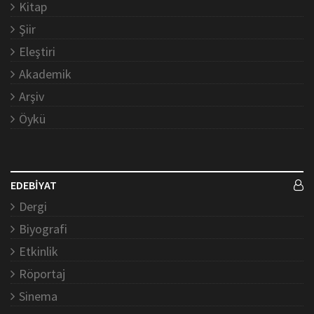
Kitap
Şiir
Eleştiri
Akademik
Arşiv
Öykü
EDEBİYAT
Dergi
Biyografi
Etkinlik
Röportaj
Sinema