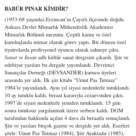
BABÜR PINAR KİMDİR?
(1953-68 yaşında),
Erzincan’ın Çayırlı ilçesinde doğdu.
Ankara Devlet Mimarlık Mühendislik Akademisi
Mimarlık Bölümü mezunu. Çeşitli kamu ve özel
kuruluşlarda mimar olarak görev yaptı. Bir dönem özel
tiyatrolarda profesyonel oyuncu olarak sahneye çıktı.
Sanat ve İnsan
adlı kültür sanat dergisini çıkardı. Şiir ve
edebiyat yazıları bu dergide yayımlandı. Devrimci
Sanatçılar Derneği (DEVSANDER) kurucu üyeleri
arasında yer aldı. İlk şiir kitabı “Umut Pas Tutmaz”
1984’te yayımlandı. Aynı yıl siyasi nedenlerle tutuklandı.
10 ay tutuklu kaldı, beraat kararıyla cezaevinden çıktı.
1997’de siyasi nedenlerle yeniden tutuklandı. 15 gün
sonra tutuksuz yargılanmak üzere serbest kaldı. DGM
tarafından hakkında açılan 4 dava da beraatla sonuçlandı.
Şiir ve yazıları birçok gazete ve dergide yer aldı. Eserleri
şöyle: Umut Pas Tutmaz (1984), Şiir Ayaktadır (1985),