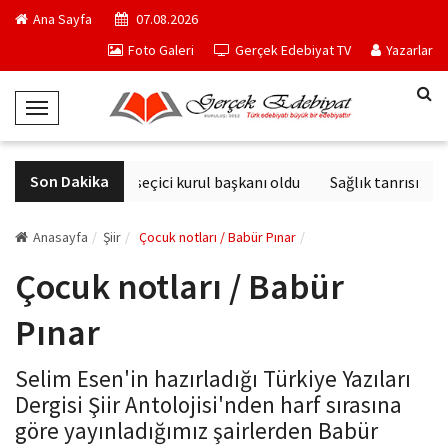
Ana Sayfa
07.08.2026
Foto Galeri
Gerçek Edebiyat TV
Yazarlar
T
o
g
Son Dakika
Derviş Zaim seçici kurul başkanı oldu
Sağlık tanrısının h
g
l
e
Anasayfa
Şiir
Çocuk notları / Babür Pınar
N
Çocuk notları / Babür
a
v
Pınar
i
g
Selim Esen'in hazırladığı Türkiye Yazıları
a
Dergisi Şiir Antolojisi'nden harf sırasına
t
göre yayınladığımız şairlerden Babür
i