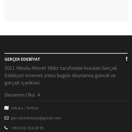
GERÇEK EDEBİYAT
2011 Yılında Ahmet Yıldız tarafından kurulan Gerçek
Edebiyat internet sitesi bugün okurlarına güncel ve
gerçek içerikleri
Devamını Oku
Ankara / Türkiye
gercekedebiyat@gmail.com
+90 (532) 254 49 95