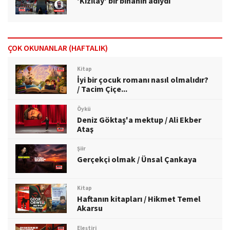
'Kızılay' bir binanın adıydı
ÇOK OKUNANLAR (HAFTALIK)
Kitap
İyi bir çocuk romanı nasıl olmalıdır?
/ Tacim Çiçe...
Öykü
Deniz Göktaş'a mektup / Ali Ekber
Ataş
Şiir
Gerçekçi olmak / Ünsal Çankaya
Kitap
Haftanın kitapları / Hikmet Temel
Akarsu
Eleştiri