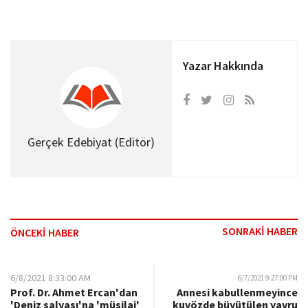
Yazar Hakkında
Gerçek Edebiyat (Editör)
SONRAKİ HABER
ÖNCEKİ HABER
6/8/2021 8:33:00 AM
6/7/2021 9:27:00 PM
Prof. Dr. Ahmet Ercan'dan
Annesi kabullenmeyince
'Deniz salyası'na 'müsilaj'
kuvözde büyütülen yavru