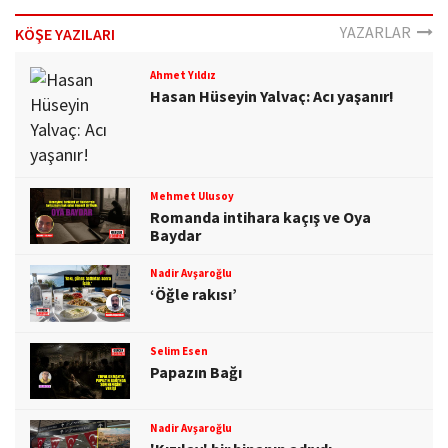
YAZARLAR
KÖŞE YAZILARI
Ahmet Yıldız
Hasan Hüseyin Yalvaç: Acı yaşanır!
Mehmet Ulusoy
Romanda intihara kaçış ve Oya
Baydar
Nadir Avşaroğlu
‘Öğle rakısı’
Selim Esen
Papazın Bağı
Nadir Avşaroğlu