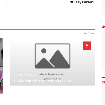
'Kuzey Işıkları'
Ü
/
26.03.2023 04:42
Çileği sakın böyle yemeyin! İşte zararı
R