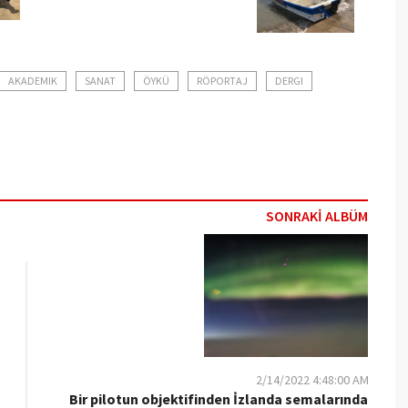
AKADEMIK
SANAT
ÖYKÜ
RÖPORTAJ
DERGI
SONRAKİ ALBÜM
2/14/2022 4:48:00 AM
Bir pilotun objektifinden İzlanda semalarında