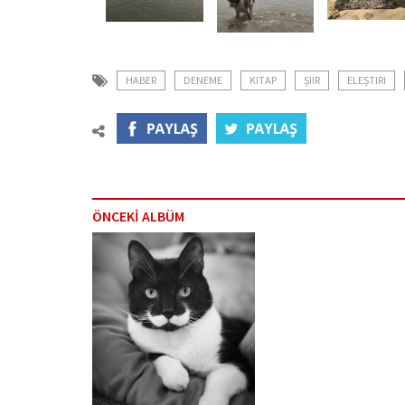
HABER
DENEME
KITAP
ŞIIR
ELEŞTIRI
ÖNCEKİ ALBÜM