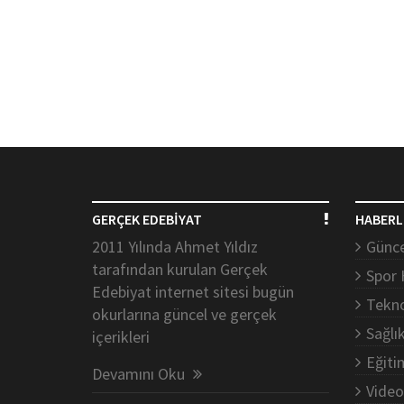
GERÇEK EDEBİYAT
HABERL
2011 Yılında Ahmet Yıldız
Günce
tarafından kurulan Gerçek
Spor 
Edebiyat internet sitesi bugün
Tekno
okurlarına güncel ve gerçek
Sağlı
içerikleri
Eğiti
Devamını Oku
Video