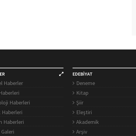
ER
EDEBİYAT
l Haberler
Deneme
Haberleri
Kitap
loji Haberleri
Şiir
k Haberleri
Eleştiri
m Haberleri
Akademik
 Galeri
Arşiv