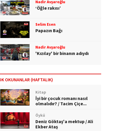
Nadir Avşaroğlu
‘Öğle rakısı’
Selim Esen
Papazın Bağı
Nadir Avşaroğlu
'Kızılay' bir binanın adıydı
OK OKUNANLAR (HAFTALIK)
Kitap
İyi bir çocuk romanı nasıl
olmalıdır? / Tacim Çiçe...
Öykü
Deniz Göktaş'a mektup / Ali
Ekber Ataş