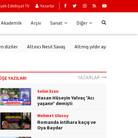
çek Edebiyat TV
Yazarlar
Akademik
Arşiv
Sanat
Diğer
er
Altıncı Nesil Savaş
Altmış yıldır aynı sevgiyle dinlenen s
YAZARLAR
ÖŞE YAZILARI
Selim Esen
Hasan Hüseyin Yalvaç 'Acı
yaşanır' demişti
Mehmet Ulusoy
Romanda intihara kaçış ve
Oya Baydar