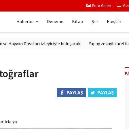
Foto Galeri
Ger
Haberler
Deneme
Kitap
Şiir
Eleştiri
van Dostları izleyiciyle buluşacak
Yapay zekayla üretilen dizil
toğraflar
K
emirkaya