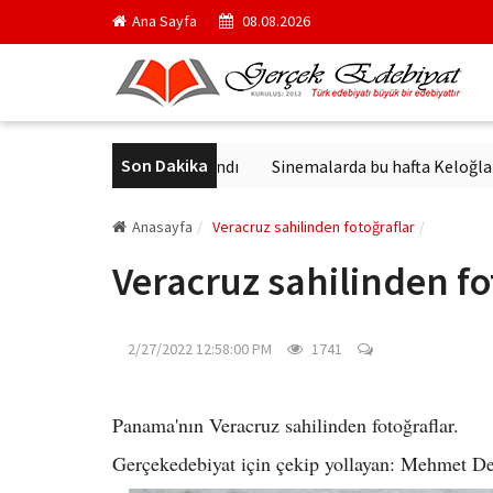
Ana Sayfa
08.08.2026
Son Dakika
n en ünlü yapıtı yayımlandı
Sinemalarda bu hafta Keloğlan ve Hay
Anasayfa
Veracruz sahilinden fotoğraflar
Veracruz sahilinden fo
2/27/2022 12:58:00 PM
1741
Panama'nın Veracruz sahilinden fotoğraflar.
Gerçekedebiyat için çekip yollayan: Mehmet D