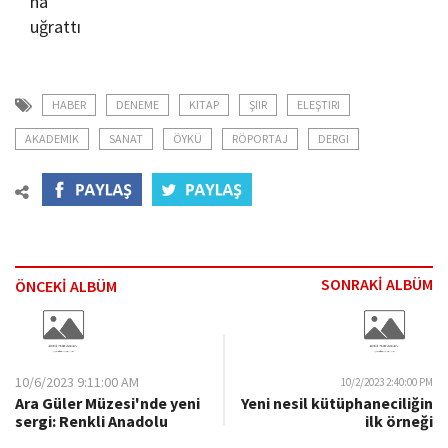
HABER
DENEME
KITAP
ŞIIR
ELEŞTIRI
AKADEMIK
SANAT
ÖYKÜ
RÖPORTAJ
DERGI
SONRAKİ ALBÜM
ÖNCEKİ ALBÜM
10/6/2023 9:11:00 AM
10/2/2023 2:40:00 PM
Ara Güler Müzesi'nde yeni
Yeni nesil kütüphaneciliğin
sergi: Renkli Anadolu
ilk örneği