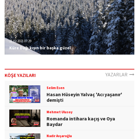
21.02.2021 07:29
Küre Dağı kışın bir başka güzel
YAZARLAR
KÖŞE YAZILARI
Selim Esen
Hasan Hüseyin Yalvaç 'Acı yaşanır'
demişti
Mehmet Ulusoy
Romanda intihara kaçış ve Oya
Baydar
Nadir Avşaroğlu