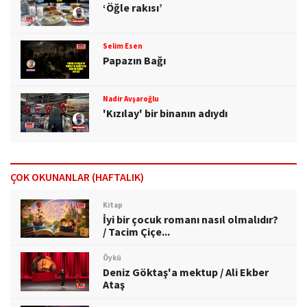
‘Öğle rakısı’
Selim Esen
Papazın Bağı
Nadir Avşaroğlu
'Kızılay' bir binanın adıydı
ÇOK OKUNANLAR (HAFTALIK)
Kitap
İyi bir çocuk romanı nasıl olmalıdır?
/ Tacim Çiçe...
Öykü
Deniz Göktaş'a mektup / Ali Ekber
Ataş