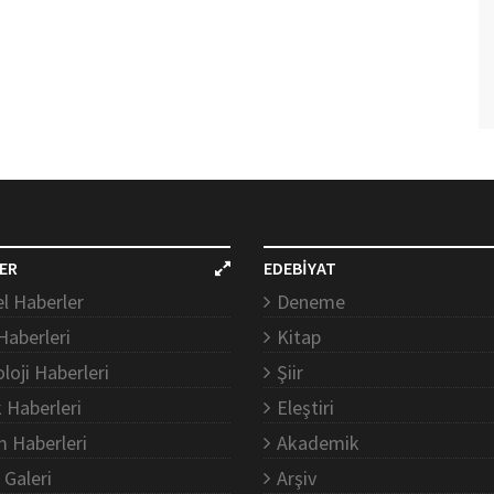
ER
EDEBİYAT
l Haberler
Deneme
Haberleri
Kitap
loji Haberleri
Şiir
k Haberleri
Eleştiri
m Haberleri
Akademik
 Galeri
Arşiv