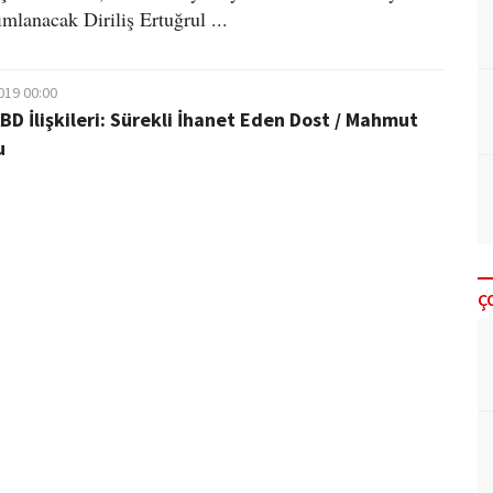
mlanacak Diriliş Ertuğrul ...
019 00:00
BD İlişkileri: Sürekli İhanet Eden Dost / Mahmut
u
Ç