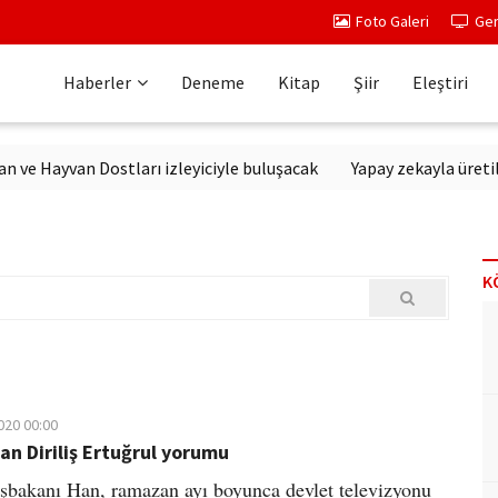
Foto Galeri
Ger
Haberler
Deneme
Kitap
Şiir
Eleştiri
Hayvan Dostları izleyiciyle buluşacak
Yapay zekayla üretilen di
K
020 00:00
an Diriliş Ertuğrul yorumu
şbakanı Han, ramazan ayı boyunca devlet televizyonu