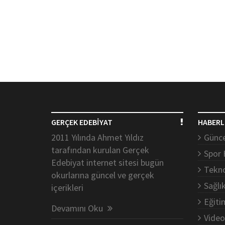
GERÇEK EDEBİYAT
HABERL
2011 Yılında Ahmet Yıldız
Günce
tarafından kurulan Gerçek
Spor 
Edebiyat internet sitesi bugün
Tekno
okurlarına güncel ve gerçek
Sağlı
içerikleri
Eğiti
Devamını Oku
Video