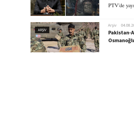
PTV'de yayı
Arşiv
04.08.2
ARŞIV
Pakistan-A
Osmanoğl