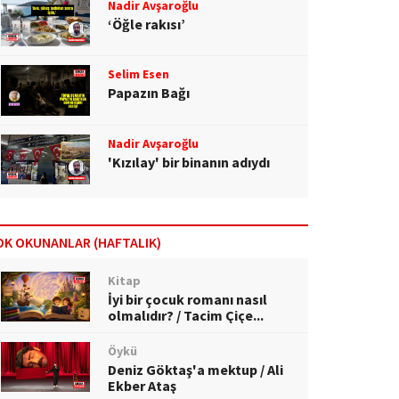
Nadir Avşaroğlu
‘Öğle rakısı’
Selim Esen
Papazın Bağı
Nadir Avşaroğlu
'Kızılay' bir binanın adıydı
OK OKUNANLAR (HAFTALIK)
Kitap
İyi bir çocuk romanı nasıl
olmalıdır? / Tacim Çiçe...
Öykü
Deniz Göktaş'a mektup / Ali
Ekber Ataş