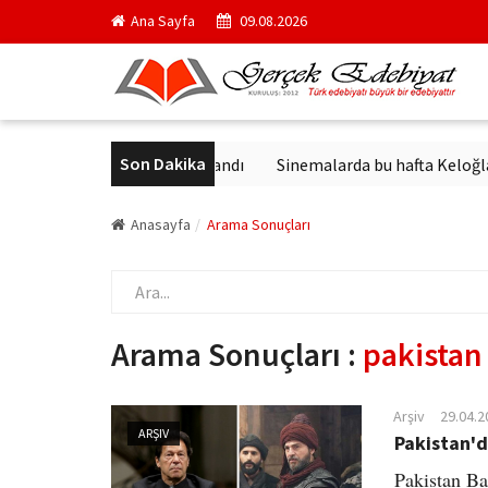
Ana Sayfa
09.08.2026
Son Dakika
k'in en ünlü yapıtı yayımlandı
Sinemalarda bu hafta Keloğlan ve 
Anasayfa
Arama Sonuçları
Arama Sonuçları :
pakistan
Arşiv
29.04.2
ARŞIV
Pakistan'd
Pakistan Ba