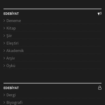
EDEBİYAT
Deneme
Kitap
Şiir
Eleştiri
Akademik
Arşiv
Öykü
EDEBİYAT
Dergi
Biyografi