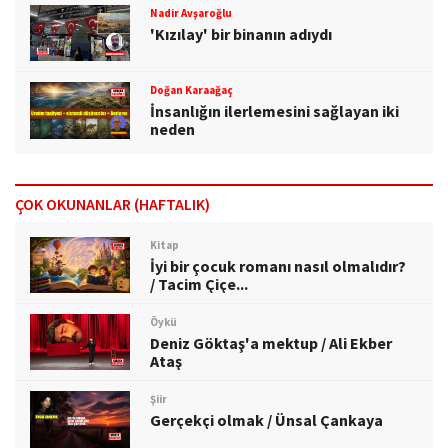
Nadir Avşaroğlu
'Kızılay' bir binanın adıydı
Doğan Karaağaç
İnsanlığın ilerlemesini sağlayan iki
neden
ÇOK OKUNANLAR (HAFTALIK)
Kitap
İyi bir çocuk romanı nasıl olmalıdır?
/ Tacim Çiçe...
Öykü
Deniz Göktaş'a mektup / Ali Ekber
Ataş
Şiir
Gerçekçi olmak / Ünsal Çankaya