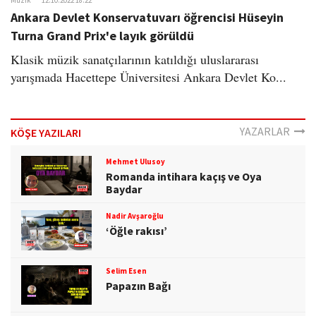
Müzik
12.10.2022 18:22
o
Ankara Devlet Konservatuvarı öğrencisi Hüseyin
n
Turna Grand Prix'e layık görüldü
Klasik müzik sanatçılarının katıldığı uluslararası
yarışmada Hacettepe Üniversitesi Ankara Devlet Ko...
YAZARLAR
KÖŞE YAZILARI
Mehmet Ulusoy
Romanda intihara kaçış ve Oya
Baydar
Nadir Avşaroğlu
‘Öğle rakısı’
Selim Esen
Papazın Bağı