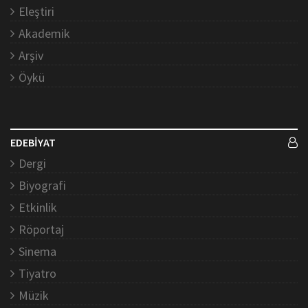
Eleştiri
Akademik
Arşiv
Öykü
EDEBİYAT
Dergi
Biyografi
Etkinlik
Röportaj
Sinema
Tiyatro
Müzik