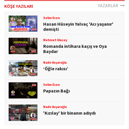
o
YAZARLAR
KÖŞE YAZILARI
n
Selim Esen
Hasan Hüseyin Yalvaç 'Acı yaşanır'
demişti
Mehmet Ulusoy
Romanda intihara kaçış ve Oya
Baydar
Nadir Avşaroğlu
‘Öğle rakısı’
Selim Esen
Papazın Bağı
Nadir Avşaroğlu
'Kızılay' bir binanın adıydı