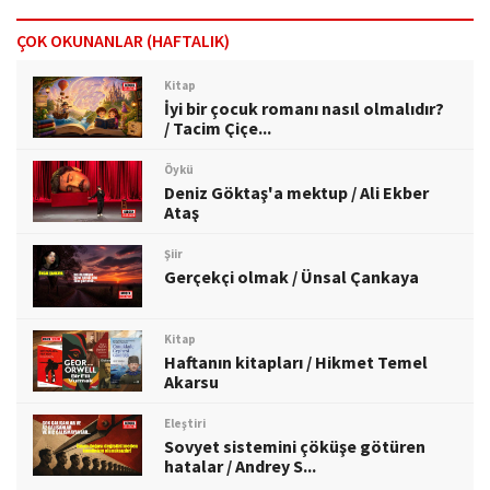
ÇOK OKUNANLAR (HAFTALIK)
Kitap
İyi bir çocuk romanı nasıl olmalıdır?
/ Tacim Çiçe...
Öykü
Deniz Göktaş'a mektup / Ali Ekber
Ataş
Şiir
Gerçekçi olmak / Ünsal Çankaya
Kitap
Haftanın kitapları / Hikmet Temel
Akarsu
Eleştiri
Sovyet sistemini çöküşe götüren
hatalar / Andrey S...