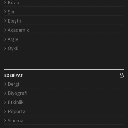
Kitap
Şiir
Eleştiri
Akademik
Arşiv
Öykü
EDEBİYAT
Dergi
Biyografi
Etkinlik
Röportaj
Sinema