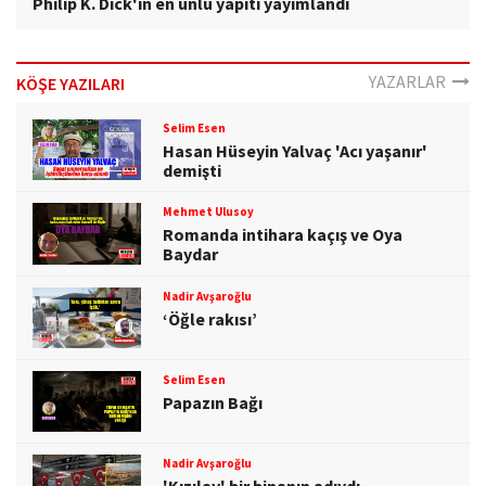
Philip K. Dick'in en ünlü yapıtı yayımlandı
YAZARLAR
KÖŞE YAZILARI
Selim Esen
Hasan Hüseyin Yalvaç 'Acı yaşanır'
demişti
Mehmet Ulusoy
Romanda intihara kaçış ve Oya
Baydar
Nadir Avşaroğlu
‘Öğle rakısı’
Selim Esen
Papazın Bağı
Nadir Avşaroğlu