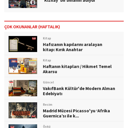
'Kızılay' bir binanın adıydı
ÇOK OKUNANLAR (HAFTALIK)
Kitap
Hafızanın kapılarını aralayan
kitap: Kırık Anahtar
Kitap
Haftanın kitapları / Hikmet Temel
Akarsu
Güncel
VakıfBank Kültür'de Modern Alman
Edebiyatı
Resim
Madrid Müzesi Picasso'yu ‘Afrika
Guernica’sı ile k...
Öykü