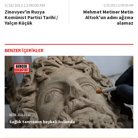
5/28/2012 12:00:00 AM
5/25/2012 12:00:00 AM
Zinovyev'in Rusya
Mehmet Metiner Metin
Komünist Partisi Tarihi /
Altıok'un adını ağzına
Yalçın Küçük
alamaz
BENZER İÇERİKLER
06.08.2026 13:41
Sağlık tanrısının heykeli bulundu