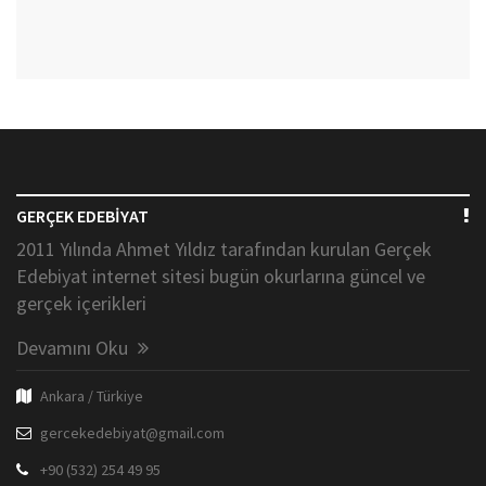
GERÇEK EDEBİYAT
2011 Yılında Ahmet Yıldız tarafından kurulan Gerçek
Edebiyat internet sitesi bugün okurlarına güncel ve
gerçek içerikleri
Devamını Oku
Ankara / Türkiye
gercekedebiyat@gmail.com
+90 (532) 254 49 95