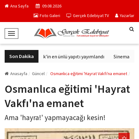
Ana Sayfa
09.08.2026
Foto Galeri
Gerçek Edebiyat TV
Yazarlar
T
o
g
Son Dakika
Philip K. Dick'in en ünlü yapıtı yayımlandı
Sinemalarda b
g
l
e
Anasayfa
Güncel
Osmanlıca eğitimi 'Hayrat Vakfı'na emanet
N
Osmanlıca eğitimi 'Hayrat
a
v
Vakfı'na emanet
i
g
Ama 'hayra!' yapmayacağı kesin!
a
t
i