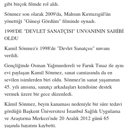
gibi birçok filmde rol aldı.
Sönmez son olarak 2009'da, Mahsun Kırmızıgül'ün
yönettiği "Güneşi Gördüm" filminde oynadı.
1998'DE "DEVLET SANATÇISI" UNVANININ SAHİBİ
OLDU
Kamil Sönmez'e 1998'de "Devlet Sanatçısı" unvanı
verildi.
Gençliğinde Osman Yağmurdereli ve Faruk Tınaz ile aynı
evi paylaşan Kamil Sönmez, sanat camiasında da en
sevilen isimlerden biri oldu. Sönmez'in sanat yaşamının
45. yılı anısına, sanatçı arkadaşları kendisine destek
vermek üzere bir gece düzenledi.
Kâmil Sönmez, beyin kanaması nedeniyle bir süre tedavi
gördüğü Başkent Üniversitesi İstanbul Sağlık Uygulama
ve Araştırma Merkezi'nde 20 Aralık 2012 günü 65
yaşında hayatını kaybetti.