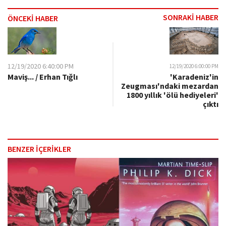
SONRAKİ HABER
ÖNCEKİ HABER
12/19/2020 6:40:00 PM
12/19/2020 6:00:00 PM
Maviş... / Erhan Tığlı
'Karadeniz'in
Zeugması'ndaki mezardan
1800 yıllık 'ölü hediyeleri'
çıktı
BENZER İÇERİKLER