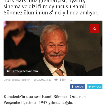
Türk Halk müziği sanatçısı, tiyatro,
o
sinema ve dizi film oyuncusu Kamil
n
Sönmez ölümünün 8'inci yılında anılıyor.
gercekedebiyat.com
1464
Gerçek Edebiyat (Editör)
19.12.2020 18:20
Karadeniz'in usta sesi Kamil Sönmez, Ordu'nun
Perşembe ilçesinde, 1947 yılında doğdu.