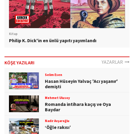
Kitap
Philip K. Dick'in en ünlü yapıtı yayımlandı
YAZARLAR
KÖŞE YAZILARI
Selim Esen
Hasan Hüseyin Yalvaç 'Acı yaşanır'
demişti
Mehmet Ulusoy
Romanda intihara kaçış ve Oya
Baydar
Nadir Avşaroğlu
‘Öğle rakısı’