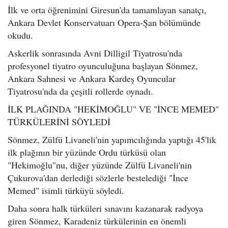
İlk ve orta öğrenimini Giresun'da tamamlayan sanatçı,
Ankara Devlet Konservatuarı Opera-Şan bölümünde
okudu.
Askerlik sonrasında Avni Dilligil Tiyatrosu'nda
profesyonel tiyatro oyunculuğuna başlayan Sönmez,
Ankara Sahnesi ve Ankara Kardeş Oyuncular
Tiyatrosu'nda da çeşitli rollerde oynadı.
İLK PLAĞINDA "HEKİMOĞLU" VE "İNCE MEMED"
TÜRKÜLERİNİ SÖYLEDİ
Sönmez, Zülfü Livaneli'nin yapımcılığında yaptığı 45'lik
ilk plağının bir yüzünde Ordu türküsü olan
"Hekimoğlu"nu, diğer yüzünde Zülfü Livaneli'nin
Çukurova'dan derlediği sözlerle bestelediği "İnce
Memed" isimli türküyü söyledi.
Daha sonra halk türküleri sınavını kazanarak radyoya
giren Sönmez, Karadeniz türkülerinin en önemli