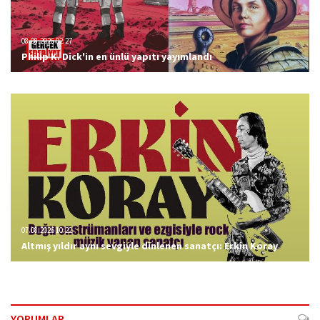
08.08.2026 02:27
Philip K. Dick'in en ünlü yapıtı yayımlandı
07.08.2026 10:22
Altmış yıldır aynı sevgiyle dinlenen sanatçı: Erkin Koray
YORUMLAR