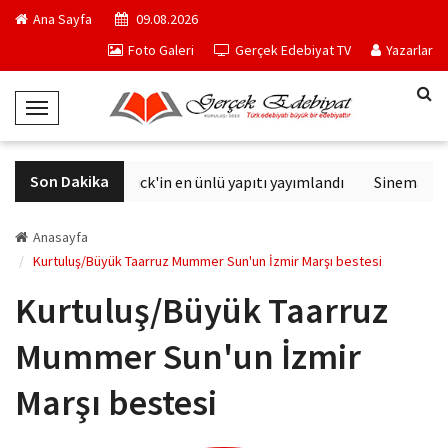
Ana Sayfa
09.08.2026
Foto Galeri
Gerçek Edebiyat TV
Yazarlar
T
o
g
Son Dakika
Philip K. Dick'in en ünlü yapıtı yayımlandı
Sinemalarda
g
l
e
Anasayfa
N
Kurtuluş/Büyük Taarruz Mummer Sun'un İzmir Marşı bestesi
a
Kurtuluş/Büyük Taarruz
v
i
Mummer Sun'un İzmir
g
a
Marşı bestesi
t
i