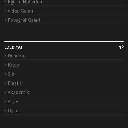
Eğitim Haberleri
Video Galeri
Fotoğraf Galeri
EDEBİYAT
Deneme
Kitap
Şiir
Eleştiri
Akademik
Arşiv
Öykü