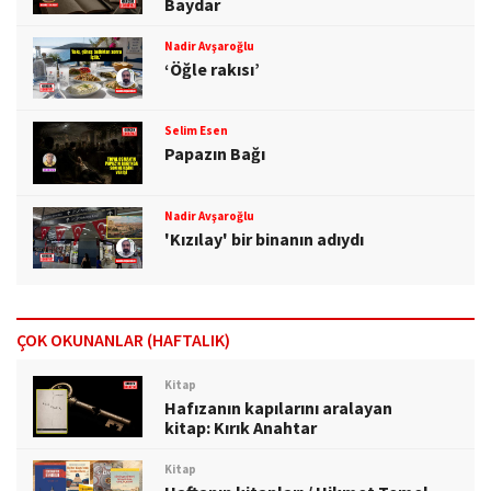
Baydar
Nadir Avşaroğlu
‘Öğle rakısı’
Selim Esen
Papazın Bağı
Nadir Avşaroğlu
'Kızılay' bir binanın adıydı
ÇOK OKUNANLAR (HAFTALIK)
Kitap
Hafızanın kapılarını aralayan
kitap: Kırık Anahtar
Kitap