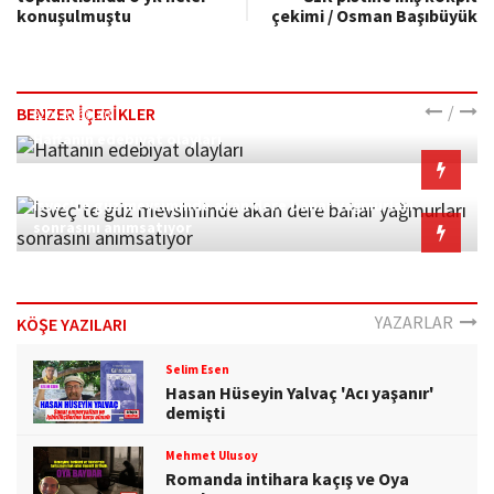
konuşulmuştu
çekimi / Osman Başıbüyük
/
BENZER İÇERİKLER
22.06.2026 01:07
Haftanın edebiyat olayları
12.10.2021 07:51
İsveç'te güz mevsiminde akan dere bahar yağmurları
sonrasını anımsatıyor
YAZARLAR
KÖŞE YAZILARI
Selim Esen
Hasan Hüseyin Yalvaç 'Acı yaşanır'
demişti
Mehmet Ulusoy
Romanda intihara kaçış ve Oya