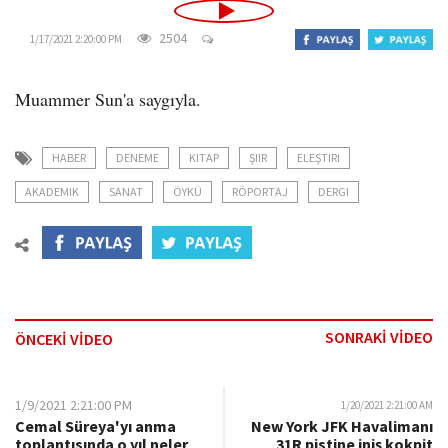
o
n
2504
1/17/2021 2:20:00 PM
Muammer Sun'a saygıyla.
HABER
DENEME
KITAP
ŞIIR
ELEŞTIRI
AKADEMIK
SANAT
ÖYKÜ
RÖPORTAJ
DERGI
SONRAKİ VİDEO
ÖNCEKİ VİDEO
1/9/2021 2:21:00 PM
1/20/2021 2:21:00 AM
Cemal Süreya'yı anma
New York JFK Havalimanı
toplantısında o yıl neler
31R pistine iniş kokpit