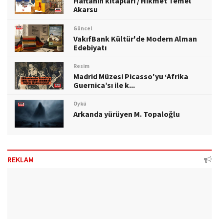
Haftanın kitapları / Hikmet Temel
Akarsu
Güncel
VakıfBank Kültür'de Modern Alman
Edebiyatı
Resim
Madrid Müzesi Picasso'yu ‘Afrika
Guernica’sı ile k...
Öykü
Arkanda yürüyen M. Topaloğlu
REKLAM