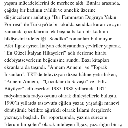
yaşam mücadelelerini de merkeze aldı. Bunlar arasında,
çağdaş bir kadının evlilik ve annelik üzerine
düşüncelerini anlattığı "Bir Feministin Doğruya Yakın
Portresi" ile Türkiye’de bir okulda sendika kuran ve aynı
zamanda çocuklarına tek başına bakan bir kadının
hikâyesini irdelediği "Sendika" romanları bulunuyor.
Afet Ilgaz ayrıca İtalyan edebiyatından çeviriler yaparak,
“En Güzel İtalyan Hikayeleri” adlı derleme kitabı
edebiyatseverlerin beğenisine sundu. Bazı kitapları
ekranlara da taşındı. "Annem Annem" ve "Toprak
İnsanları", TRT'de televizyon dizisi hâline getirilirken,
"Annem Annem," "Çocuklar da Savaştı" ve "Filiz
Büyüyor" adlı eserleri 1987-1988 yıllarında TRT
radyolarında radyo oyunu olarak dinleyicilerle buluştu.
1990’lı yıllarda tasavvufa eğilen yazar, yaşadığı manevi
dönüşümle birlikte ağırlıklı olarak İslami dergilerde
yazmaya başladı. Bir röportajında, yazma sürecini
"deruni bir şölen" olarak niteleyen Ilgaz, yazarlığın bir iç