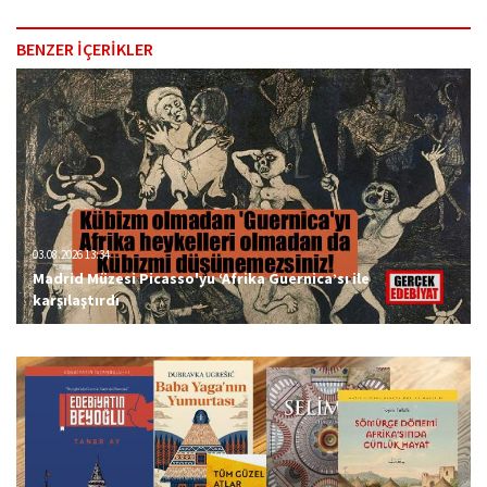
BENZER İÇERİKLER
03.08.2026 13:34
Madrid Müzesi Picasso'yu ‘Afrika Guernica’sı ile
karşılaştırdı