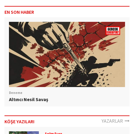
EN SON HABER
Deneme
Altıncı Nesil Savaş
YAZARLAR
KÖŞE YAZILARI
Selim Esen