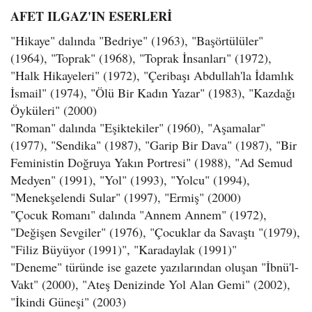
AFET ILGAZ'IN ESERLERİ
"Hikaye" dalında "Bedriye" (1963), "Başörtülüler"
(1964), "Toprak" (1968), "Toprak İnsanları" (1972),
"Halk Hikayeleri" (1972), "Çeribaşı Abdullah'la İdamlık
İsmail" (1974), "Ölü Bir Kadın Yazar" (1983), "Kazdağı
Öyküleri" (2000)
"Roman" dalında "Eşiktekiler" (1960), "Aşamalar"
(1977), "Sendika" (1987), "Garip Bir Dava" (1987), "Bir
Feministin Doğruya Yakın Portresi" (1988), "Ad Semud
Medyen" (1991), "Yol" (1993), "Yolcu" (1994),
"Menekşelendi Sular" (1997), "Ermiş" (2000)
"Çocuk Romanı" dalında "Annem Annem" (1972),
"Değişen Sevgiler" (1976), "Çocuklar da Savaştı "(1979),
"Filiz Büyüyor (1991)", "Karadaylak (1991)"
"Deneme" türünde ise gazete yazılarından oluşan "İbnü'l-
Vakt" (2000), "Ateş Denizinde Yol Alan Gemi" (2002),
"İkindi Güneşi" (2003)