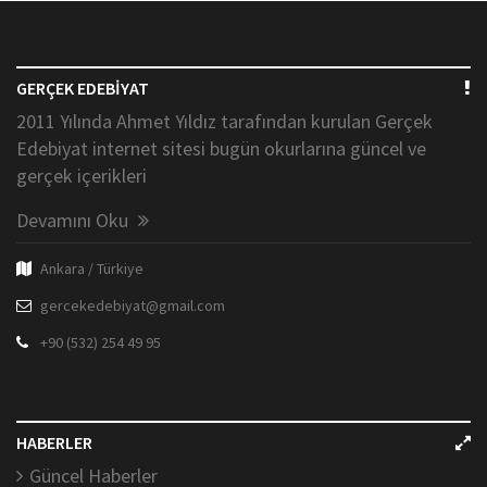
GERÇEK EDEBİYAT
2011 Yılında Ahmet Yıldız tarafından kurulan Gerçek
Edebiyat internet sitesi bugün okurlarına güncel ve
gerçek içerikleri
Devamını Oku
Ankara / Türkiye
gercekedebiyat@gmail.com
+90 (532) 254 49 95
HABERLER
Güncel Haberler