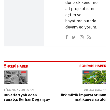
dönerek kendime
ait proje ofisimi
açtım ve
hayatıma burada
devam ediyorum.
SONRAKİ HABER
ÖNCEKİ HABER
1/15/2026 2:39:00 AM
1/15/2026 1:23:00 AM
Duvarları yok eden
Türk müzik İmparatorunun
sanatçı: Burhan Doğançay
malikanesi satıldı