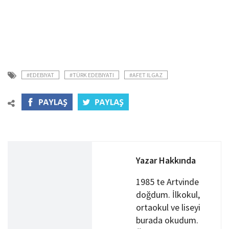
#EDEBIYAT
#TÜRK EDEBIYATI
#AFET ILGAZ
Yazar Hakkında
1985 te Artvinde
doğdum. İlkokul,
ortaokul ve liseyi
burada okudum.