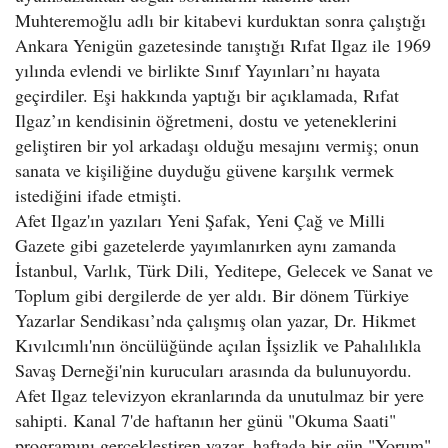
Muhteremoğlu adlı bir kitabevi kurduktan sonra çalıştığı
Ankara Yenigün gazetesinde tanıştığı Rıfat Ilgaz ile 1969
yılında evlendi ve birlikte Sınıf Yayınları’nı hayata
geçirdiler. Eşi hakkında yaptığı bir açıklamada, Rıfat
Ilgaz’ın kendisinin öğretmeni, dostu ve yeteneklerini
geliştiren bir yol arkadaşı olduğu mesajını vermiş; onun
sanata ve kişiliğine duyduğu güvene karşılık vermek
istediğini ifade etmişti.
Afet Ilgaz'ın yazıları Yeni Şafak, Yeni Çağ ve Milli
Gazete gibi gazetelerde yayımlanırken aynı zamanda
İstanbul, Varlık, Türk Dili, Yeditepe, Gelecek ve Sanat ve
Toplum gibi dergilerde de yer aldı. Bir dönem Türkiye
Yazarlar Sendikası’nda çalışmış olan yazar, Dr. Hikmet
Kıvılcımlı'nın öncülüğünde açılan İşsizlik ve Pahalılıkla
Savaş Derneği'nin kurucuları arasında da bulunuyordu.
Afet Ilgaz televizyon ekranlarında da unutulmaz bir yere
sahipti. Kanal 7'de haftanın her günü "Okuma Saati"
programını gerçekleştiren yazar, haftada bir gün "Yorum"