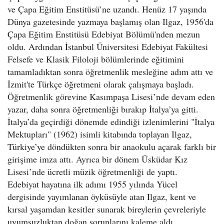
ve Çapa Eğitim Enstitüsü’ne uzandı. Henüz 17 yaşında
Dünya gazetesinde yazmaya başlamış olan Ilgaz, 1956'da
Çapa Eğitim Enstitüsü Edebiyat Bölümü'nden mezun
oldu. Ardından İstanbul Üniversitesi Edebiyat Fakültesi
Felsefe ve Klasik Filoloji bölümlerinde eğitimini
tamamladıktan sonra öğretmenlik mesleğine adım attı ve
İzmit'te Türkçe öğretmeni olarak çalışmaya başladı.
Öğretmenlik görevine Kasımpaşa Lisesi’nde devam eden
yazar, daha sonra öğretmenliği bırakıp İtalya’ya gitti.
İtalya’da geçirdiği dönemde edindiği izlenimlerini "İtalya
Mektupları" (1962) isimli kitabında toplayan Ilgaz,
Türkiye’ye döndükten sonra bir anaokulu açarak farklı bir
girişime imza attı. Ayrıca bir dönem Üsküdar Kız
Lisesi’nde ücretli müzik öğretmenliği de yaptı.
Edebiyat hayatına ilk adımı 1955 yılında Yücel
dergisinde yayımlanan öyküsüyle atan Ilgaz, kent ve
kırsal yaşamdan kesitler sunarak bireylerin çevreleriyle
uyumsuzluktan doğan sorunlarını kaleme aldı.