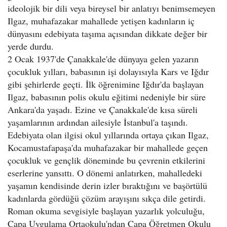
ideolojik bir dili veya bireysel bir anlatıyı benimsemeyen
Ilgaz, muhafazakar mahallede yetişen kadınların iç
dünyasını edebiyata taşıma açısından dikkate değer bir
yerde durdu.
2 Ocak 1937'de Çanakkale'de dünyaya gelen yazarın
çocukluk yılları, babasının işi dolayısıyla Kars ve Iğdır
gibi şehirlerde geçti. İlk öğrenimine Iğdır'da başlayan
Ilgaz, babasının polis okulu eğitimi nedeniyle bir süre
Ankara'da yaşadı. Ezine ve Çanakkale'de kısa süreli
yaşamlarının ardından ailesiyle İstanbul'a taşındı.
Edebiyata olan ilgisi okul yıllarında ortaya çıkan Ilgaz,
Kocamustafapaşa'da muhafazakar bir mahallede geçen
çocukluk ve gençlik döneminde bu çevrenin etkilerini
eserlerine yansıttı. O dönemi anlatırken, mahalledeki
yaşamın kendisinde derin izler bıraktığını ve başörtülü
kadınlarda gördüğü çözüm arayışını sıkça dile getirdi.
Roman okuma sevgisiyle başlayan yazarlık yolculuğu,
Çapa Uygulama Ortaokulu'ndan Çapa Öğretmen Okulu