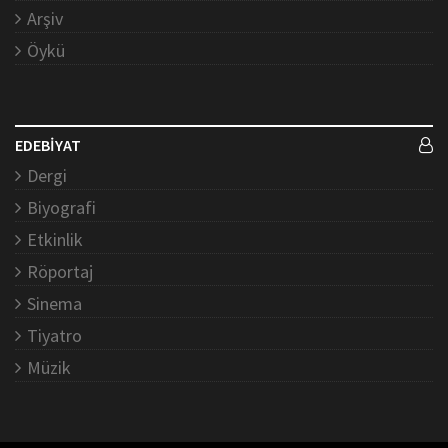
Arşiv
Öykü
EDEBİYAT
Dergi
Biyografi
Etkinlik
Röportaj
Sinema
Tiyatro
Müzik