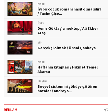
Kitap
İyi bir çocuk romanı nasıl olmalıdır?
/ Tacim Çiçe...
Öykü
Deniz Göktaş'a mektup / Ali Ekber
Ataş
Şiir
Gerçekçi olmak / Ünsal Çankaya
Kitap
Haftanın kitapları / Hikmet Temel
Akarsu
Eleştiri
Sovyet sistemini çöküşe götüren
hatalar / Andrey S...
REKLAM