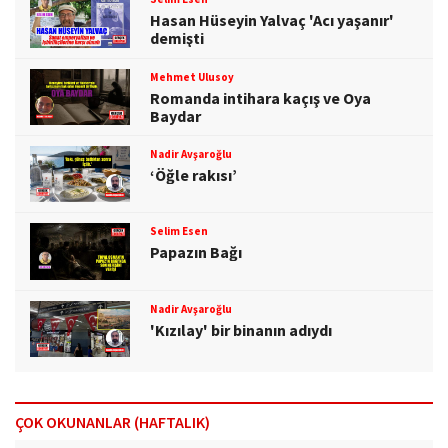
Hasan Hüseyin Yalvaç 'Acı yaşanır'
demişti
Mehmet Ulusoy
Romanda intihara kaçış ve Oya
Baydar
Nadir Avşaroğlu
‘Öğle rakısı’
Selim Esen
Papazın Bağı
Nadir Avşaroğlu
'Kızılay' bir binanın adıydı
ÇOK OKUNANLAR (HAFTALIK)