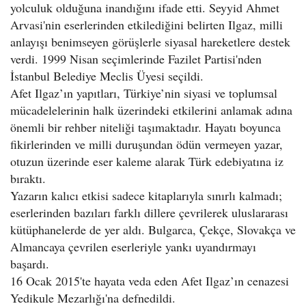
yolculuk olduğuna inandığını ifade etti. Seyyid Ahmet
Arvasi'nin eserlerinden etkilediğini belirten Ilgaz, milli
anlayışı benimseyen görüşlerle siyasal hareketlere destek
verdi. 1999 Nisan seçimlerinde Fazilet Partisi'nden
İstanbul Belediye Meclis Üyesi seçildi.
Afet Ilgaz’ın yapıtları, Türkiye’nin siyasi ve toplumsal
mücadelelerinin halk üzerindeki etkilerini anlamak adına
önemli bir rehber niteliği taşımaktadır. Hayatı boyunca
fikirlerinden ve milli duruşundan ödün vermeyen yazar,
otuzun üzerinde eser kaleme alarak Türk edebiyatına iz
bıraktı.
Yazarın kalıcı etkisi sadece kitaplarıyla sınırlı kalmadı;
eserlerinden bazıları farklı dillere çevrilerek uluslararası
kütüphanelerde de yer aldı. Bulgarca, Çekçe, Slovakça ve
Almancaya çevrilen eserleriyle yankı uyandırmayı
başardı.
16 Ocak 2015'te hayata veda eden Afet Ilgaz’ın cenazesi
Yedikule Mezarlığı'na defnedildi.