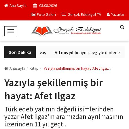
Ana Sayfa
08.08.2026
Foto Galeri
Gerçek Edebiyat TV
Yazarlar
T
o
g
Son Dakika
Altıncı Nesil Savaş
Altmış yıldır aynı sevgiyle dinlenen sana
g
l
e
Anasayfa
Kitap
Yazıyla şekillenmiş bir hayat: Afet Ilgaz
N
Yazıyla şekillenmiş bir
a
v
hayat: Afet Ilgaz
i
g
Türk edebiyatının değerli isimlerinden
a
yazar Afet Ilgaz'ın aramızdan ayrılmasının
t
üzerinden 11 yıl geçti.
i