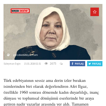
o
n
gercekedebiyat.com
2675
Süleyman Ergin
15.01.2026 02:31
Türk edebiyatının sessiz ama derin izler bırakan
isimlerinden biri olarak değerlendiren Afet Ilgaz,
özellikle 1960 sonrası dönemde kadın duyarlılığı, inanç
dünyası ve toplumsal dönüşümü eserlerinde bir araya
getiren nadir yazarlar arasında yer aldı. Tamamen