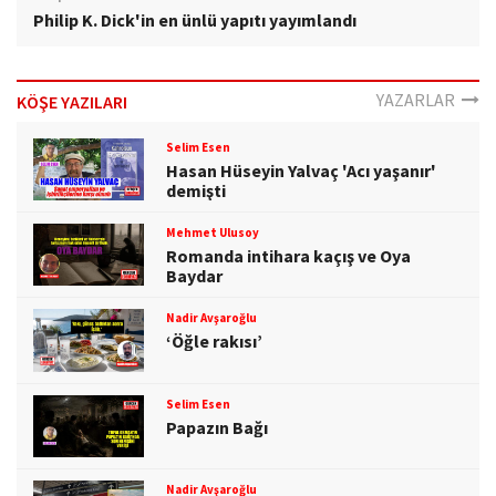
Philip K. Dick'in en ünlü yapıtı yayımlandı
YAZARLAR
KÖŞE YAZILARI
Selim Esen
Hasan Hüseyin Yalvaç 'Acı yaşanır'
demişti
Mehmet Ulusoy
Romanda intihara kaçış ve Oya
Baydar
Nadir Avşaroğlu
‘Öğle rakısı’
Selim Esen
Papazın Bağı
Nadir Avşaroğlu