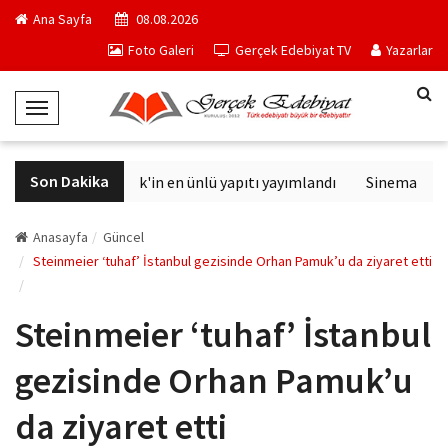
Ana Sayfa
08.08.2026
Foto Galeri
Gerçek Edebiyat TV
Yazarlar
T
o
g
Son Dakika
Philip K. Dick'in en ünlü yapıtı yayımlandı
Sinemalarda b
g
l
e
Anasayfa
Güncel
N
Steinmeier ‘tuhaf’ İstanbul gezisinde Orhan Pamuk’u da ziyaret etti
a
v
Steinmeier ‘tuhaf’ İstanbul
i
g
gezisinde Orhan Pamuk’u
a
t
da ziyaret etti
i