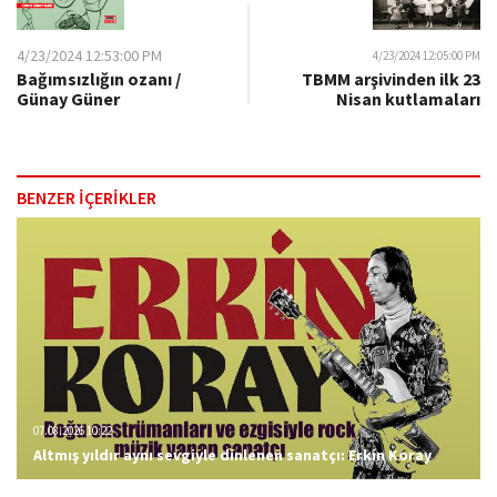
4/23/2024 12:53:00 PM
4/23/2024 12:05:00 PM
Bağımsızlığın ozanı /
TBMM arşivinden ilk 23
Günay Güner
Nisan kutlamaları
BENZER İÇERİKLER
07.08.2026 10:22
Altmış yıldır aynı sevgiyle dinlenen sanatçı: Erkin Koray