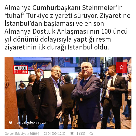
o
Almanya Cumhurbaşkanı Steinmeier'in
n
‘tuhaf’ Türkiye ziyareti sürüyor. Ziyaretine
İstanbul’dan başlaması ve en son
Almanya Dostluk Anlaşması'nın 100'üncü
yıl dönümü dolayısıyla yaptığı resmi
ziyaretinin ilk durağı İstanbul oldu.
gercekedebiyat.com
1883
Gerçek Edebiyat (Editör)
23.04.2024 12:30