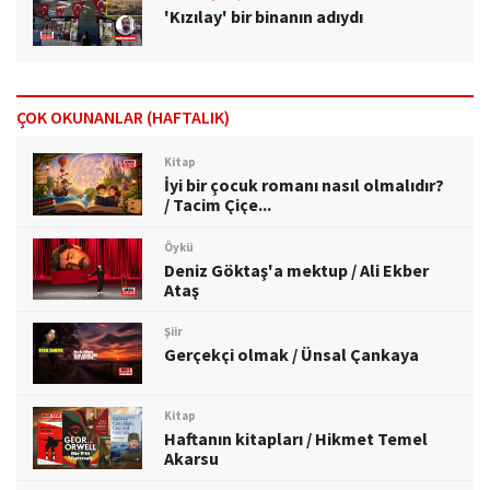
'Kızılay' bir binanın adıydı
ÇOK OKUNANLAR (HAFTALIK)
Kitap
İyi bir çocuk romanı nasıl olmalıdır?
/ Tacim Çiçe...
Öykü
Deniz Göktaş'a mektup / Ali Ekber
Ataş
Şiir
Gerçekçi olmak / Ünsal Çankaya
Kitap
Haftanın kitapları / Hikmet Temel
Akarsu