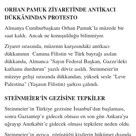
ORHAN PAMUK ZİYARETİNDE ANTİKACI
DÜKKÂNINDAN PROTESTO
Almanya Cumhurbaşkanı Orhan Pamuk’la müzede bir
saat kaldı. Ancak ne konuşulduğu bilinmiyor.
Ziyaret sırasında, müzenin karşısındaki antikacı
dükkanının Camına Filistin ve Türk bayrağı asılan
dükkanda, Almanca "Sayın Federal Başkan, Gazze'deki
katliamı durdurun" yazılı döviz asıldı. Steinmeier'in
müzeye gelişi sırasında dükkandan, yüksek sesle "Leve
Palestina" (Yaşasın Filistin) şarkısı çalındı.
STEİNMEİER’İN GEZİSİNE TEPKİLER
Steinmeier’in Türkiye gezisine İstanbul’dan başlaması,
sonra Gaziantep’e gidecek olması en son gün Ankara’ya
uğrayıp Anıtkabir’e gidecek olması tepkilere neden oldu.
Steinmeier’in ayrıca, görüştüğü kişilerin hükümet dışında