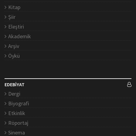
Kitap
Şiir
Eleştiri
Akademik
Arşiv
Öykü
EDEBİYAT
Dergi
Biyografi
Etkinlik
Röportaj
Sinema