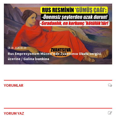
08.08.2026 00:29
Rus Empresyonizm Müzesi'nde Zvantseva Okulu sergisi
üzerine / Galina İvankina
YORUMLAR
YORUM YAZ