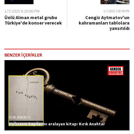
1/7/2025 8:20:00 PM
1/7/2025 3:28:00 PM
Ünlü Alman metal grubu
Cengiz Aytmatov'un
Türkiye'de konser verecek
kahramanları tablolara
yansıtıldı
BENZER İÇERİKLER
02.08.2026 09:15
Hafızanın kapılarını aralayan kitap: Kırık Anahtar