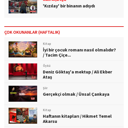
'Kızılay' bir binanın adıydı
ÇOK OKUNANLAR (HAFTALIK)
Kitap
İyi bir çocuk romanı nasıl olmalıdır?
/ Tacim Çiçe...
Öykü
Deniz Göktaş'a mektup / Ali Ekber
Ataş
Şiir
Gerçekçi olmak / Ünsal Çankaya
Kitap
Haftanın kitapları / Hikmet Temel
Akarsu