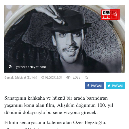
o
n
gercekedebiyat.com
2083
Gerçek Edebiyat (Editör)
07.01.2025 19:38
Sanatçının kahkaha ve hüznü bir arada barındıran
yaşamını konu alan film, Alışık'ın doğumun 100. yıl
dönümü dolayısıyla bu sene vizyona girecek.
Filmin senaryosunu kaleme alan Özer Feyzioğlu,