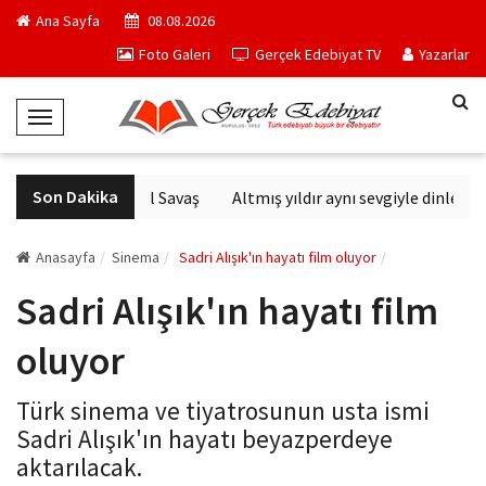
Ana Sayfa
08.08.2026
Foto Galeri
Gerçek Edebiyat TV
Yazarlar
T
o
g
Son Dakika
Altıncı Nesil Savaş
Altmış yıldır aynı sevgiyle dinlenen 
g
l
e
Anasayfa
Sinema
Sadri Alışık'ın hayatı film oluyor
N
Sadri Alışık'ın hayatı film
a
v
oluyor
i
g
Türk sinema ve tiyatrosunun usta ismi
a
Sadri Alışık'ın hayatı beyazperdeye
t
aktarılacak.
i