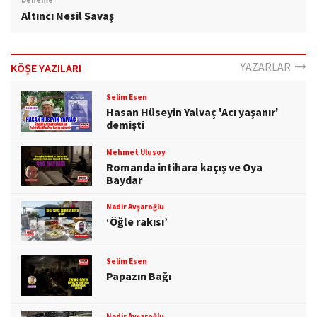
Deneme
Altıncı Nesil Savaş
YAZARLAR
KÖŞE YAZILARI
Selim Esen
Hasan Hüseyin Yalvaç 'Acı yaşanır'
demişti
Mehmet Ulusoy
Romanda intihara kaçış ve Oya
Baydar
Nadir Avşaroğlu
‘Öğle rakısı’
Selim Esen
Papazın Bağı
Nadir Avşaroğlu