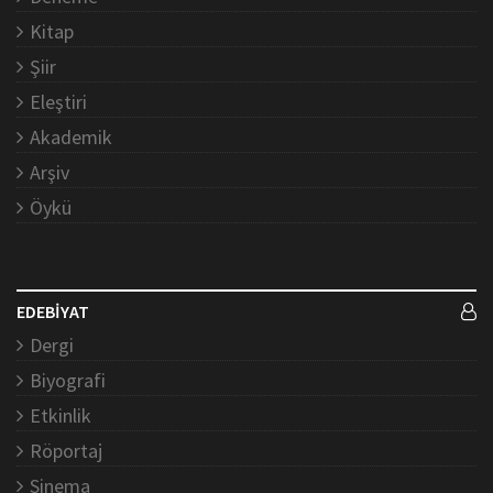
Kitap
Şiir
Eleştiri
Akademik
Arşiv
Öykü
EDEBİYAT
Dergi
Biyografi
Etkinlik
Röportaj
Sinema