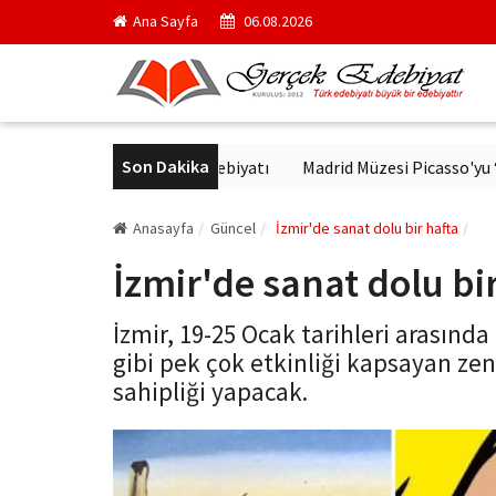
Ana Sayfa
06.08.2026
Son Dakika
'de Modern Alman Edebiyatı
Madrid Müzesi Picasso'yu ‘Afrika Gue
Anasayfa
Güncel
İzmir'de sanat dolu bir hafta
İzmir'de sanat dolu bi
İzmir, 19-25 Ocak tarihleri arasında 
gibi pek çok etkinliği kapsayan ze
sahipliği yapacak.