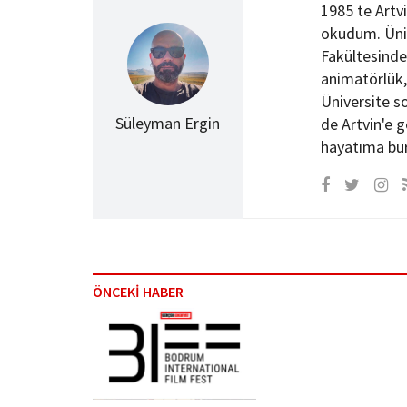
1985 te Artv
okudum. Üniv
Fakültesinde
animatörlük, 
Üniversite so
Süleyman Ergin
de Artvin'e 
hayatıma bu
ÖNCEKİ HABER