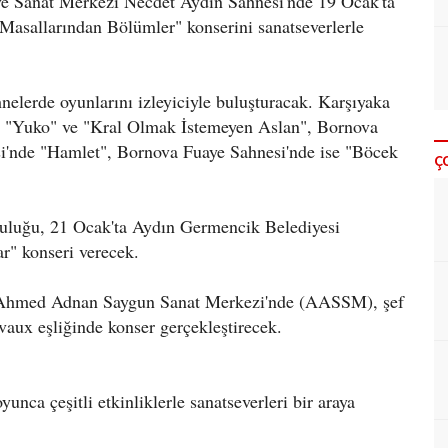
ve Sanat Merkezi Necdet Aydın Sahnesi'nde 19 Ocak'ta
 Masallarından Bölümler" konserini sanatseverlerle
hnelerde oyunlarını izleyiciyle buluşturacak. Karşıyaka
, "Yuko" ve "Kral Olmak İstemeyen Aslan", Bornova
i'nde "Hamlet", Bornova Fuaye Sahnesi'nde ise "Böcek
Ç
uluğu, 21 Ocak'ta Aydın Germencik Belediyesi
r" konseri verecek.
ta Ahmed Adnan Saygun Sanat Merkezi'nde (AASSM), şef
aux eşliğinde konser gerçekleştirecek.
unca çeşitli etkinliklerle sanatseverleri bir araya