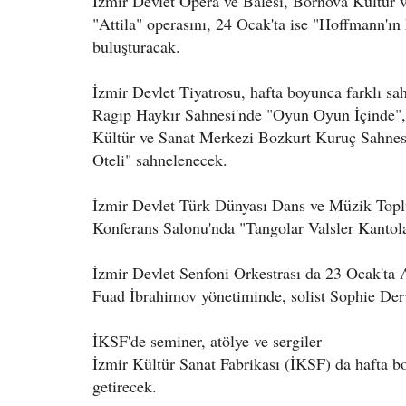
İzmir Devlet Opera ve Balesi, Bornova Kültür 
"Attila" operasını, 24 Ocak'ta ise "Hoffmann'ın
buluşturacak.
İzmir Devlet Tiyatrosu, hafta boyunca farklı sa
Ragıp Haykır Sahnesi'nde "Oyun Oyun İçinde"
Kültür ve Sanat Merkezi Bozkurt Kuruç Sahnes
Oteli" sahnelenecek.
İzmir Devlet Türk Dünyası Dans ve Müzik Topl
Konferans Salonu'nda "Tangolar Valsler Kantola
İzmir Devlet Senfoni Orkestrası da 23 Ocak'
Fuad İbrahimov yönetiminde, solist Sophie Derv
İKSF'de seminer, atölye ve sergiler
İzmir Kültür Sanat Fabrikası (İKSF) da hafta boy
getirecek.