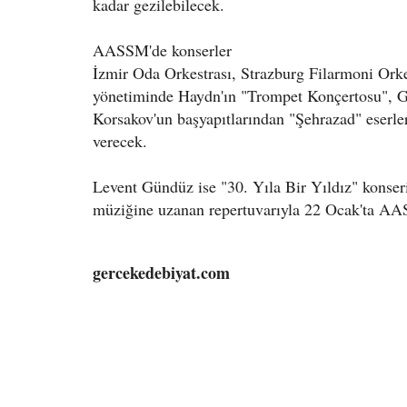
kadar gezilebilecek.
AASSM'de konserler
İzmir Oda Orkestrası, Strazburg Filarmoni Or
yönetiminde Haydn'ın "Trompet Konçertosu", Ge
Korsakov'un başyapıtlarından "Şehrazad" eserle
verecek.
Levent Gündüz ise "30. Yıla Bir Yıldız" konse
müziğine uzanan repertuvarıyla 22 Ocak'ta AAS
gercekedebiyat.com