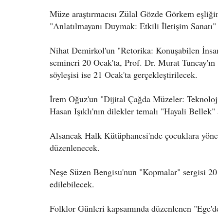
Müze araştırmacısı Zülal Gözde Görkem eşliğin
"Anlatılmayanı Duymak: Etkili İletişim Sanatı"
Nihat Demirkol'un "Retorika: Konuşabilen İns
semineri 20 Ocak'ta, Prof. Dr. Murat Tuncay'ı
söyleşisi ise 21 Ocak'ta gerçekleştirilecek.
İrem Oğuz'un "Dijital Çağda Müzeler: Teknolo
Hasan Işıklı'nın dilekler temalı "Hayali Bellek"
Alsancak Halk Kütüphanesi'nde çocuklara yöne
düzenlenecek.
Neşe Süzen Bengisu'nun "Kopmalar" sergisi 20 O
edilebilecek.
Folklor Günleri kapsamında düzenlenen "Ege'de