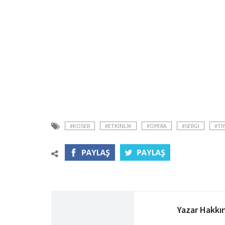
#KOSER
#ETKINLIK
#OPERA
#SERGI
#TI
Yazar Hakkı