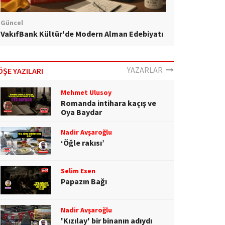
Güncel
VakıfBank Kültür'de Modern Alman Edebiyatı
YAZARLAR
ÖŞE YAZILARI
Mehmet Ulusoy
Romanda intihara kaçış ve
Oya Baydar
Nadir Avşaroğlu
‘Öğle rakısı’
Selim Esen
Papazın Bağı
Nadir Avşaroğlu
'Kızılay' bir binanın adıydı