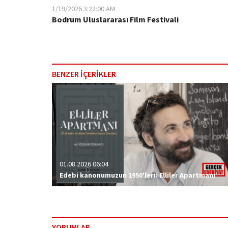
1/19/2026 3:22:00 AM
Bodrum Uluslararası Film Festivali
BENZER İÇERİKLER
01.08.2026 06:04
Edebi kanonumuzun 1950'leri: Elliler Apartmanı
YORUMLAR