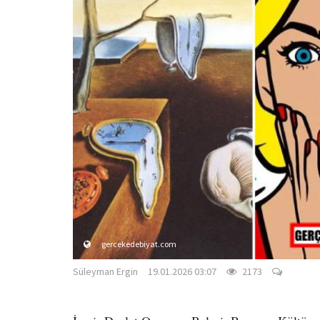
gercekedebiyat.com
Süleyman Ergin
19.01.2026 03:07
2173