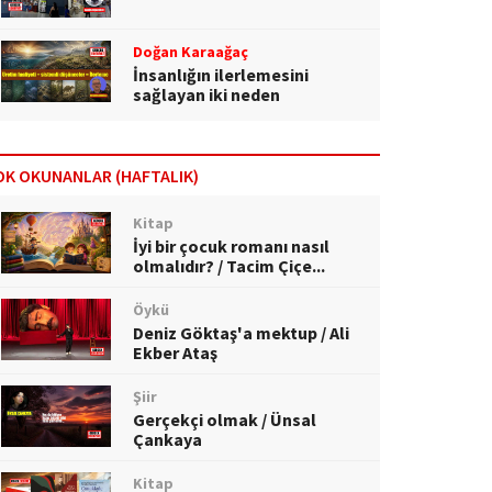
Doğan Karaağaç
İnsanlığın ilerlemesini
sağlayan iki neden
OK OKUNANLAR (HAFTALIK)
Kitap
İyi bir çocuk romanı nasıl
olmalıdır? / Tacim Çiçe...
Öykü
Deniz Göktaş'a mektup / Ali
Ekber Ataş
Şiir
Gerçekçi olmak / Ünsal
Çankaya
Kitap