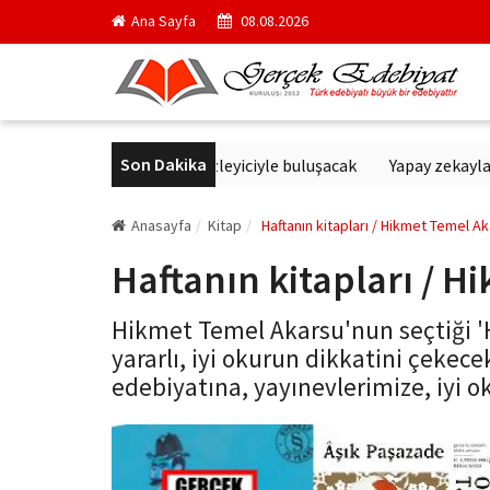
Ana Sayfa
08.08.2026
Son Dakika
ve Hayvan Dostları izleyiciyle buluşacak
Yapay zekayla üretilen
Anasayfa
Kitap
Haftanın kitapları / Hikmet Temel A
Haftanın kitapları / 
Hikmet Temel Akarsu'nun seçtiği 'H
yararlı, iyi okurun dikkatini çekece
edebiyatına, yayınevlerimize, iyi ok