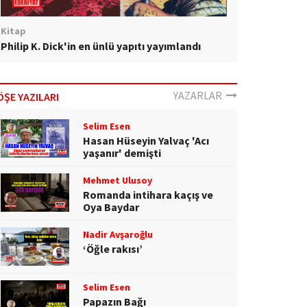
Kitap
Philip K. Dick'in en ünlü yapıtı yayımlandı
YAZARLAR
ÖŞE YAZILARI
Selim Esen
Hasan Hüseyin Yalvaç 'Acı
yaşanır' demişti
Mehmet Ulusoy
Romanda intihara kaçış ve
Oya Baydar
Nadir Avşaroğlu
‘Öğle rakısı’
Selim Esen
Papazın Bağı