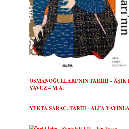
OSMANOĞULLARI’NIN TARİHİ – ÂŞIK
YAVUZ – M.A.
YEKTA SARAÇ, TARİH - ALFA YAYINLA