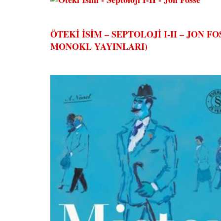
ÖTEKİ İSİM – SEPTOLOJİ I-II – JON 
MONOKL YAYINLARI)