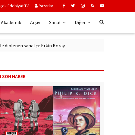
çek Edebiyat TV
Yazarlar
Akademik
Arşiv
Sanat
Diğer
enen sanatçı: Erkin Koray
N SON HABER