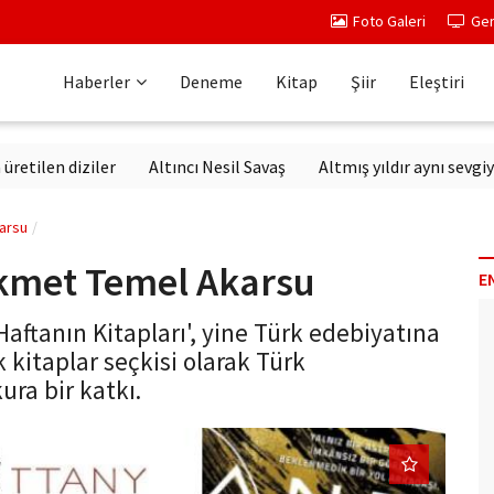
Foto Galeri
Ger
Haberler
Deneme
Kitap
Şiir
Eleştiri
 diziler
Altıncı Nesil Savaş
Altmış yıldır aynı sevgiyle dinl
karsu
Hikmet Temel Akarsu
E
aftanın Kitapları', yine Türk edebiyatına
k kitaplar seçkisi olarak Türk
ura bir katkı.