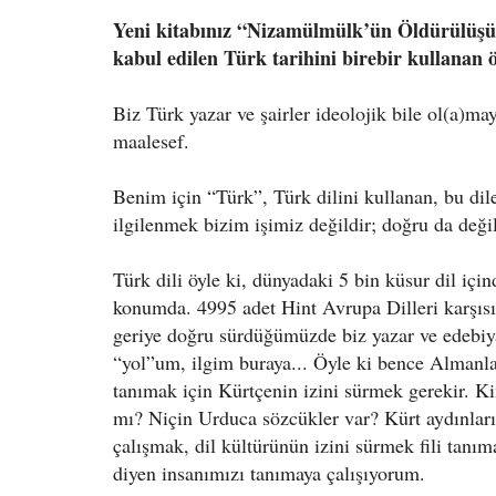
Yeni kitabınız “Nizamülmülk’ün Öldürülüşünü”
kabul edilen Türk tarihini birebir kullanan 
Biz Türk yazar ve şairler ideolojik bile ol(a)m
maalesef.
Benim için “Türk”, Türk dilini kullanan, bu dile
ilgilenmek bizim işimiz değildir; doğru da değ
Türk dili öyle ki, dünyadaki 5 bin küsur dil için
konumda. 4995 adet Hint Avrupa Dilleri karşısınd
geriye doğru sürdüğümüzde biz yazar ve edebiya
“yol”um, ilgim buraya... Öyle ki bence Almanlar
tanımak için Kürtçenin izini sürmek gerekir. Kim
mı? Niçin Urduca sözcükler var? Kürt aydınları 
çalışmak, dil kültürünün izini sürmek fili tan
diyen insanımızı tanımaya çalışıyorum.