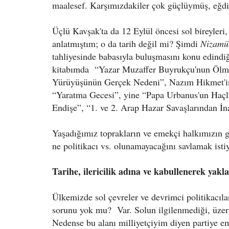
maalesef. Karşımızdakiler çok güçlüymüş, eğdil
Üçlü Kavşak'ta da 12 Eylül öncesi sol bireyleri,
anlatmıştım; o da tarih değil mi? Şimdi
Nizamü
tahliyesinde babasıyla buluşmasını konu edind
kitabımda “Yazar Muzaffer Buyrukçu'nun Ölm
Yürüyüşünün Gerçek Nedeni”, Nazım Hikmet'in 
“Yaratma Gecesi”, yine “Papa Urbanus'un Haç
Endişe”, “1. ve 2. Arap Hazar Savaşlarından İn
Yaşadığımız toprakların ve emekçi halkımızın ger
ne politikacı vs. olunamayacağını savlamak ist
Tarihe, ilericilik adına ve kabullenerek yakl
Ülkemizde sol çevreler ve devrimci politikacıla
sorunu yok mu? Var. Solun ilgilenmediği, üzerin
Nedense bu alanı milliyetçiyim diyen partiye ema