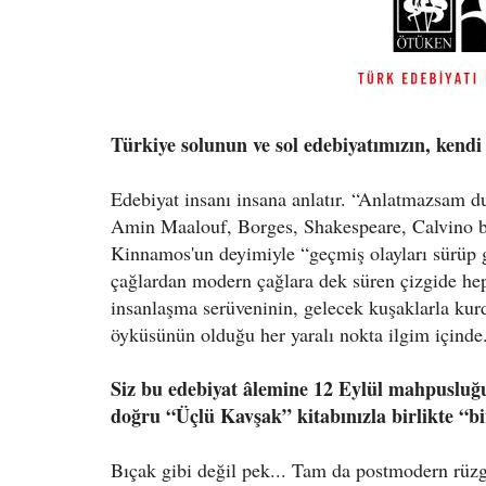
Türkiye solunun ve sol edebiyatımızın, ken
Edebiyat insanı insana anlatır. “Anlatmazsam 
Amin Maalouf, Borges, Shakespeare, Calvino bu y
Kinnamos'un deyimiyle “geçmiş olayları sürüp 
çağlardan modern çağlara dek süren çizgide hep 
insanlaşma serüveninin, gelecek kuşaklarla kur
öyküsünün olduğu her yaralı nokta ilgim içinde
Siz bu edebiyat âlemine 12 Eylül mahpusluğ
doğru “Üçlü Kavşak” kitabınızla birlikte “bir 
Bıçak gibi değil pek... Tam da postmodern rüzg