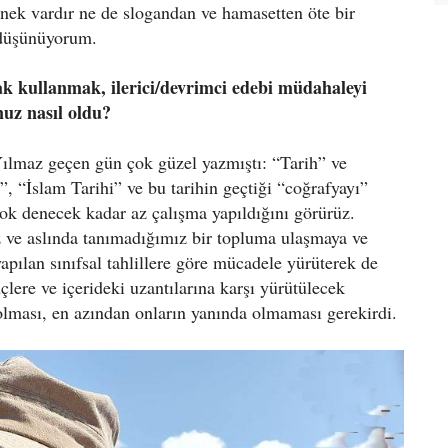
enek vardır ne de slogandan ve hamasetten öte bir
ı düşünüyorum.
ak kullanmak, ilerici/devrimci edebi müdahaleyi
nuz nasıl oldu?
ılmaz geçen gün çok güzel yazmıştı: “Tarih” ve
”, “İslam Tarihi” ve bu tarihin geçtiği “coğrafyayı”
yok denecek kadar az çalışma yapıldığını görürüz.
z ve aslında tanımadığımız bir topluma ulaşmaya ve
apılan sınıfsal tahlillere göre mücadele yürüterek de
çlere ve içerideki uzantılarına karşı yürütülecek
olması, en azından onların yanında olmaması gerekirdi.