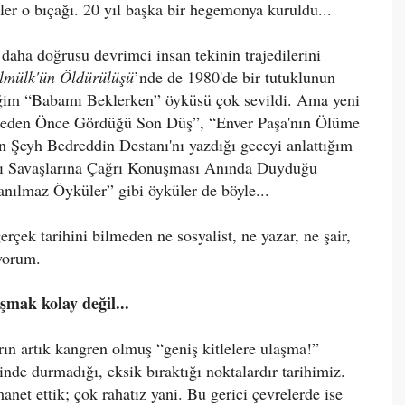
er o bıçağı. 20 yıl başka bir hegemonya kuruldu...
 daha doğrusu devrimci insan tekinin trajedilerini
lmülk'ün Öldürülüşü
’nde de 1980'de bir tutuklunun
iğim “Babamı Beklerken” öyküsü çok sevildi. Ama yeni
eden Önce Gördüğü Son Düş”, “Enver Paşa'nın Ölüme
Şeyh Bedreddin Destanı'nı yazdığı geceyi anlattığım
lı Savaşlarına Çağrı Konuşması Anında Duyduğu
anılmaz Öyküler” gibi öyküler de böyle...
çek tarihini bilmeden ne sosyalist, ne yazar, ne şair,
iyorum.
aşmak kolay değil...
rın artık kangren olmuş “geniş kitlelere ulaşma!”
de durmadığı, eksik bıraktığı noktalardır tarihimiz.
net ettik; çok rahatız yani. Bu gerici çevrelerde ise