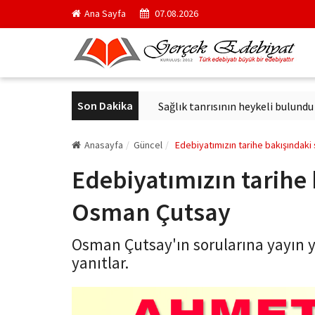
Ana Sayfa
07.08.2026
Son Dakika
i kurul başkanı oldu
Sağlık tanrısının heykeli bulundu
Arka
Anasayfa
Güncel
Edebiyatımızın tarihe bakışındaki
Edebiyatımızın tarihe 
Osman Çutsay
Osman Çutsay'ın sorularına yayın 
yanıtlar.