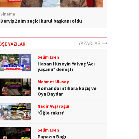
Sinema
Derviş Zaim seçici kurul başkanı oldu
YAZARLAR
ÖŞE YAZILARI
Selim Esen
Hasan Hüseyin Yalvaç 'Acı
yaşanır' demişti
Mehmet Ulusoy
Romanda intihara kaçış ve
Oya Baydar
Nadir Avşaroğlu
‘Öğle rakısı’
Selim Esen
Papazın Bağı