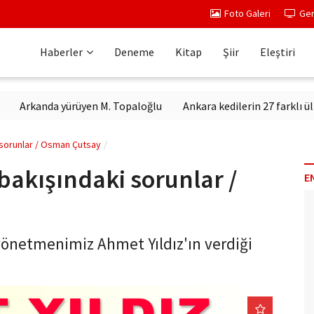
Foto Galeri
Ger
Haberler
Deneme
Kitap
Şiir
Eleştiri
nda yürüyen M. Topaloğlu
Ankara kedilerin 27 farklı ülkeden can
 sorunlar / Osman Çutsay
bakışındaki sorunlar /
E
yönetmenimiz Ahmet Yıldız'ın verdiği