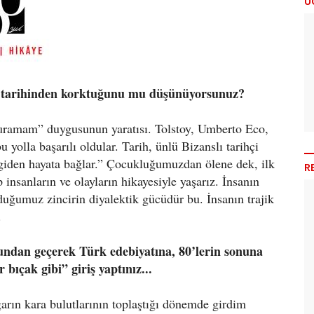
Ü
di tarihinden korktuğunu mu düşünüyorsunuz?
duramam” duygusunun yaratısı. Tolstoy, Umberto Eco,
olla başarılı oldular. Tarih, ünlü Bizanslı tarihçi
giden hayata bağlar.” Çocukluğumuzdan ölene dek, ilk
R
insanların ve olayların hikayesiyle yaşarız. İnsanın
duğumuz zincirin diyalektik gücüdür bu. İnsanın trajik
.
undan geçerek Türk edebiyatına, 80’lerin sonuna
bıçak gibi” giriş yaptınız...
arın kara bulutlarının toplaştığı dönemde girdim