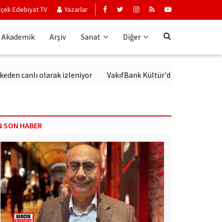
çek Edebiyat TV
Yazarlar
Akademik
Arşiv
Sanat
Diğer
lı olarak izleniyor
VakıfBank Kültür'de Modern Alman Edebiya
N SON HABER