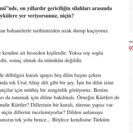
nde, on yıllardır gericiliğin silahları arasında
öykülere yer veriyorsunuz, niçin?
ayan bahanelerle tarihimizden uzak durup kaçıyoruz
Ç
 kendini ait hisseden kişilerdir. Yoksa soy sopla
ildir, sonuç almak da mümkün değildir.
de dilbilgisi kuralı apayrı beş dilin başını çeken
a tek Ural Altay dili gibi bir şey. İşte bu dilin izini
tçılar için müthiş bir zenginlik görüyoruz. Benim
ı da tanımak için diline bakılmalı. Örneğin Kürtleri de
dir Kürtler? Dillerinin bir kuralı, türeme yapısı var
niçin dillerini incelemiyorlar? Dilden anlamaya
ımamızın tek yolu bence... Böylece kendisine Türküm