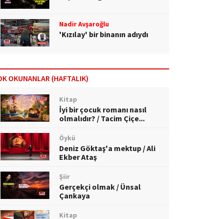
Nadir Avşaroğlu
'Kızılay' bir binanın adıydı
OK OKUNANLAR (HAFTALIK)
Kitap
İyi bir çocuk romanı nasıl
olmalıdır? / Tacim Çiçe...
Öykü
Deniz Göktaş'a mektup / Ali
Ekber Ataş
Şiir
Gerçekçi olmak / Ünsal
Çankaya
Kitap