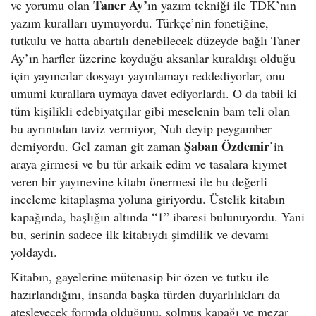
Taner Ay’
ve yorumu olan
ın yazım tekniği ile TDK’nın
yazım kuralları uymuyordu. Türkçe’nin fonetiğine,
tutkulu ve hatta abartılı denebilecek düzeyde bağlı Taner
Ay’ın harfler üzerine koyduğu aksanlar kuraldışı olduğu
için yayıncılar dosyayı yayınlamayı reddediyorlar, onu
umumi kurallara uymaya davet ediyorlardı. O da tabii ki
tüm kişilikli edebiyatçılar gibi meselenin bam teli olan
bu ayrıntıdan taviz vermiyor, Nuh deyip peygamber
Şaban Özdemir
demiyordu. Gel zaman git zaman
’in
araya girmesi ve bu tür arkaik edim ve tasalara kıymet
veren bir yayınevine kitabı önermesi ile bu değerli
inceleme kitaplaşma yoluna giriyordu. Üstelik kitabın
kapağında, başlığın altında “1” ibaresi bulunuyordu. Yani
bu, serinin sadece ilk kitabıydı şimdilik ve devamı
yoldaydı.
Kitabın, gayelerine mütenasip bir özen ve tutku ile
hazırlandığını, insanda başka türden duyarlılıkları da
ateşleyecek formda olduğunu, solmuş kapağı ve mezar