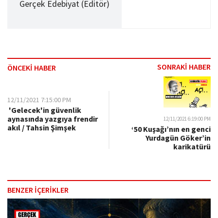
Gerçek Edebiyat (Editör)
SONRAKİ HABER
ÖNCEKİ HABER
12/11/2021 7:15:00 PM
'Gelecek'in güvenlik
aynasında yazgıya frendir
12/11/2021 6:19:00 PM
akıl / Tahsin Şimşek
‘50 Kuşağı’nın en genci
Yurdagün Göker’in
karikatürü
BENZER İÇERİKLER