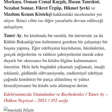
Morkaya, Osman Cemal Kaygılı, Hasan Tanrıkut,
Nezahat Somar, Fikret Ürgüp, Hikmet Şevki
ve
Mazlum Kenan Köstekçi
hakkındaki incelemeler yer
alıyor. İkinci ciltte ise diğer yazarlarla devam edileceği
anlaşılıyor.
Taner Ay
, bu kitabında bir enstitü, bir üniversite ya da
Kültür Bakanlığı'nın üstlenmesi gereken bir çalışmayı bir
başına yapmış. Eğer edebiyatın kuytularını, hüzünlerini,
gerçek değerlerini ve talihsiz şahsiyetlerini merak eden
duyarlı bir okursanız bu kitaba bîgâne kalmamanızı
öneririm. Hele hele bugünkü yıkamalı yağlamalı, imajlı
reklamlı, güdümlü sübvansiyonlu, endüstriyel edebiyat
çağında kendinizi bir parça aldatılmış ve yalnız
hissediyorsanız bu kitabı asla atlamayın derim.
Edebiyatımızda Unutulanlar ve Kaybedenler /
Taner Ay –
Ötüken Neşriyat – 2021 / 352 sayfa