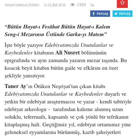
o
1939
Gerçek Edebiyat (Editör)
11.12.2021 18:51
n
“Bütün Hayat-ı Fesâhat Bütün Hayat-ı Kalem
Seng-i Mezarının Üstünde Garka-yı Matem”
İşte böyle yazıyor
Edebiyatımızda Unutulanlar ve
Ali Nusret
Kaybedenler
kitabının
bölümünün
epigrafında ve aynı zamanda yazarın mezar taşında. Bu
kısacık beyit kitabın bütün gaile ve efkârını en özet
şekliyle yansıtıyor.
Taner Ay
’ın Ötüken Neşriyat’tan çıkan kitabı
Edebiyatımızda Unutulanlar ve Kaybedenler
duyarlı ve
yetkin bir edebiyat araştırmacısı ve yazar - kendi tabiriyle
edebiyat arkeologu - tarafından kaleme alınmış uzun
soluklu, teferruatlı, kapsamlı ve çok yönlü bir tefrikanın
kitaplaşmış hali. Geçtiğimiz yıl, edebiyat ortamımız yine
geleneksel eyyamlarına bürünmüş, kazib şahsiyetleri