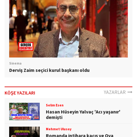
Sinema
Derviş Zaim seçici kurul başkanı oldu
YAZARLAR
KÖŞE YAZILARI
Selim Esen
Hasan Hüseyin Yalvaç 'Acı yaşanır'
demişti
Mehmet Ulusoy
Romanda intihara kaçış ve Oya