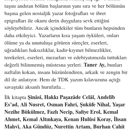
taşını andıran bölüm başlarının yanı sıra ve her bölümün
başına gelen nostaljik yazar fotoğrafları ve ibret
epigrafları ile okuru derin duygulara sevk ettiğini
söyleyebiliriz. Ancak içindekiler tüm bunların hepsinden
daha etkileyici. Yazarların kısa yaşam öyküleri, onları
ölüme ya da unutuluşa götüren süreçler, eserleri,
uğradıkları haksızlıklar, kadir-kıymet bilmezlikler,
terekeleri, eserleri, mezarları ve edebiyatımızda tuttukları
Taner Ay,
değerli bilinmemiş müstesna yerleri.
bunları
naftalin kokan, insanı hüzünlendiren, arkaik ve zengin bir
dil ile anlatıyor. Hem de TDK yazım kılavuzuna açtığı
savaştaki aksanlı hurufatla...
Şinâsî, Hakkı Paşazâde Celâl, Andelîb
İlk kitapta
Es’ad, Ali Nusret, Osman Fahri, Şukûfe Nihal, Yaşar
Nezihe Bükülmez, Fazlı Necip, Safiye Erol, Kemal
Ahmet, Kemal Altınkaya, Kenan Hulûsi Koray, İhsan
Mahvî, Aka Gündüz, Nurettin Artam, Burhan Cahit