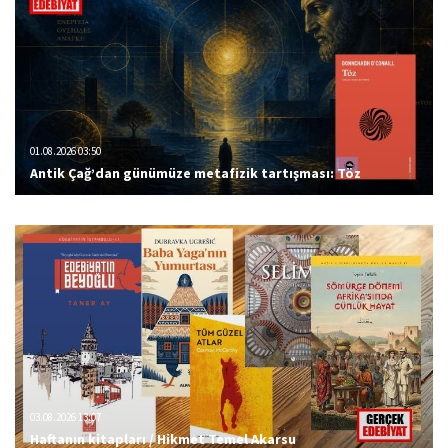
01.08.2026 03:50
Antik Çağ’dan günümüze metafizik tartışması: Töz
03.08.2026 13:07
Haftanın kitapları / Hikmet Temel Akarsu