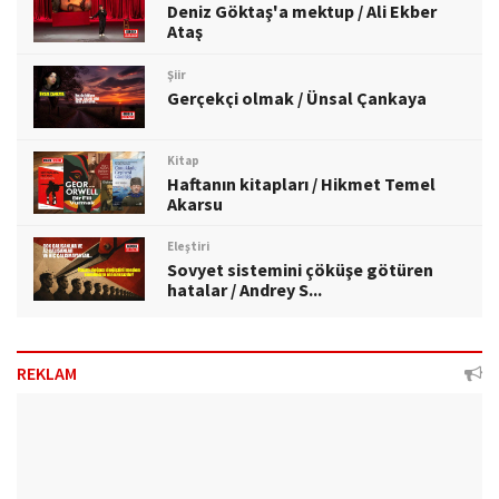
Deniz Göktaş'a mektup / Ali Ekber
Ataş
Şiir
Gerçekçi olmak / Ünsal Çankaya
Kitap
Haftanın kitapları / Hikmet Temel
Akarsu
Eleştiri
Sovyet sistemini çöküşe götüren
hatalar / Andrey S...
REKLAM