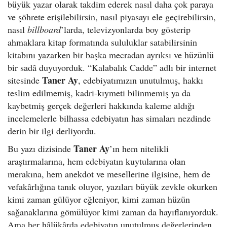
büyük yazar olarak takdim ederek nasıl daha çok paraya
ve şöhrete erişilebilirsin, nasıl piyasayı ele geçirebilirsin,
nasıl
billboard
’larda, televizyonlarda boy gösterip
ahmaklara kitap formatında sululuklar satabilirsinin
kitabını yazarken bir başka mecradan ayrıksı ve hüzünlü
bir sadâ duyuyorduk. “Kalabalık Cadde” adlı bir internet
Taner Ay
sitesinde
, edebiyatımızın unutulmuş, hakkı
teslim edilmemiş, kadri-kıymeti bilinmemiş ya da
kaybetmiş gerçek değerleri hakkında kaleme aldığı
incelemelerle bilhassa edebiyatın has simaları nezdinde
derin bir ilgi derliyordu.
Taner Ay
Bu yazı dizisinde
’ın hem nitelikli
araştırmalarına, hem edebiyatın kuytularına olan
merakına, hem anekdot ve mesellerine ilgisine, hem de
vefakârlığına tanık oluyor, yazıları büyük zevkle okurken
kimi zaman gülüyor eğleniyor, kimi zaman hüzün
sağanaklarına gömülüyor kimi zaman da hayıflanıyorduk.
Ama her hâlükârda edebiyatın unutulmuş değerlerinden,