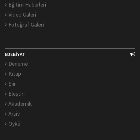
Eğitim Haberleri
Video Galeri
Fotoğraf Galeri
EDEBİYAT
Deneme
Kitap
Şiir
Eleştiri
Akademik
Arşiv
Öykü