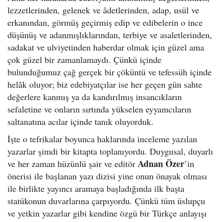
lezzetlerinden, gelenek ve âdetlerinden, adap, usül ve
erkanından, görmüş geçirmiş edip ve edibelerin o ince
düşünüş ve adanmışlıklarından, terbiye ve asaletlerinden,
sadakat ve ulviyetinden haberdar olmak için güzel ama
çok güzel bir zamanlamaydı. Çünkü içinde
bulunduğumuz çağ gerçek bir çöküntü ve tefessüh içinde
helâk oluyor; biz edebiyatçılar ise her geçen gün sahte
değerlere kanmış ya da kandırılmış insancıkların
sefaletine ve onların sırtında yükselen eyyamcıların
saltanatına acılar içinde tanık oluyorduk.
İşte o tefrikalar boyunca haklarında inceleme yazılan
yazarlar şimdi bir kitapta toplanıyordu. Duygusal, duyarlı
Adnan Özer
ve her zaman hüzünlü şair ve editör
’in
önerisi ile başlanan yazı dizisi yine onun önayak olması
ile birlikte yayıncı aramaya başladığında ilk başta
statükonun duvarlarına çarpıyordu. Çünkü tüm üslupçu
ve yetkin yazarlar gibi kendine özgü bir Türkçe anlayışı