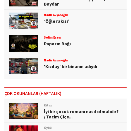
Baydar
Nadir Avşaroğlu
‘Öğle rakısı’
Selim Esen
Papazın Bağı
Nadir Avşaroğlu
'Kızılay' bir binanın adıydı
ÇOK OKUNANLAR (HAFTALIK)
Kitap
İyi bir çocuk romanı nasıl olmalıdır?
/ Tacim Çiçe...
Öykü