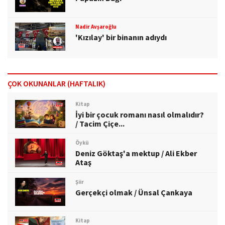
Nadir Avşaroğlu
'Kızılay' bir binanın adıydı
ÇOK OKUNANLAR (HAFTALIK)
Kitap
İyi bir çocuk romanı nasıl olmalıdır?
/ Tacim Çiçe...
Öykü
Deniz Göktaş'a mektup / Ali Ekber
Ataş
Şiir
Gerçekçi olmak / Ünsal Çankaya
Kitap