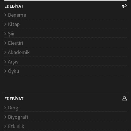
EDEBİYAT
Deneme
Kitap
Şiir
Eleştiri
Akademik
Arşiv
Öykü
EDEBİYAT
Dergi
Biyografi
Etkinlik