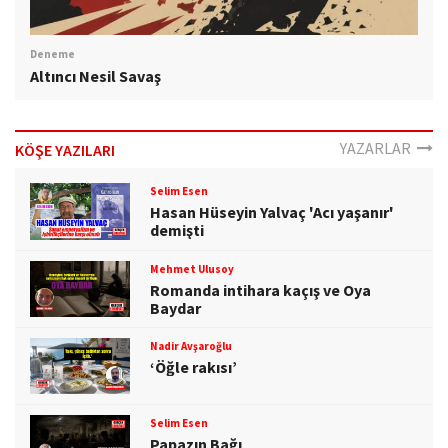
Deneme
Altıncı Nesil Savaş
YAZARLAR
KÖŞE YAZILARI
Selim Esen
Hasan Hüseyin Yalvaç 'Acı yaşanır'
demişti
Mehmet Ulusoy
Romanda intihara kaçış ve Oya
Baydar
Nadir Avşaroğlu
‘Öğle rakısı’
Selim Esen
Papazın Bağı