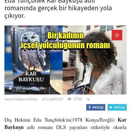
Eda Tunçbilek Kar Baykuşu adlı
o
romanında gerçek bir hikayeden yola
n
çıkıyor.
gercekedebiyat.com
5763
Gerçek Edebiyat (Editör)
18.11.2024 12:17
Kar
Diş Hekimi Eda Tunçbilek'in(1978 Konya/Ereğli)
Baykuşu
adlı romanı DLS yayınları etiketiyle okurla