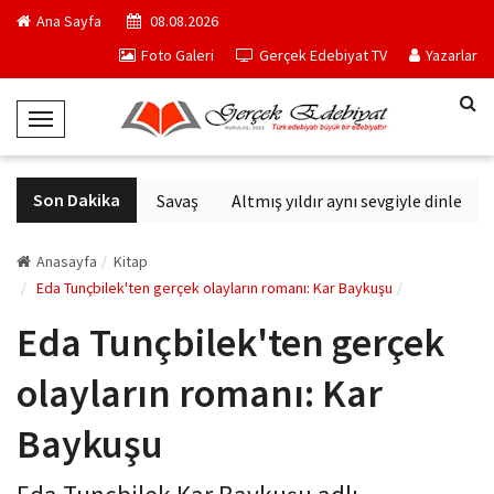
Ana Sayfa
08.08.2026
Foto Galeri
Gerçek Edebiyat TV
Yazarlar
T
o
g
Son Dakika
Altıncı Nesil Savaş
Altmış yıldır aynı sevgiyle dinlenen 
g
l
e
Anasayfa
Kitap
N
Eda Tunçbilek'ten gerçek olayların romanı: Kar Baykuşu
a
Eda Tunçbilek'ten gerçek
v
i
olayların romanı: Kar
g
a
Baykuşu
t
i