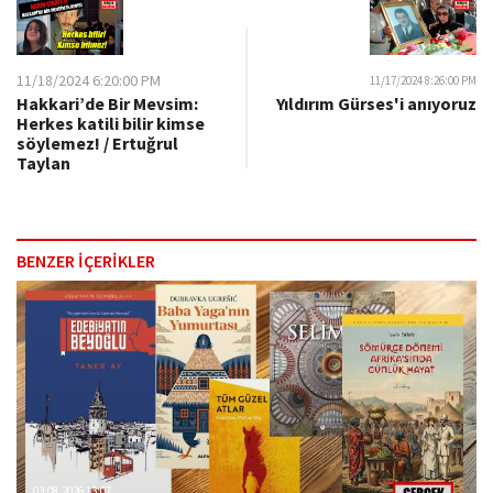
11/18/2024 6:20:00 PM
11/17/2024 8:26:00 PM
Hakkari’de Bir Mevsim:
Yıldırım Gürses'i anıyoruz
Herkes katili bilir kimse
söylemez! / Ertuğrul
Taylan
BENZER İÇERİKLER
03.08.2026 13:07