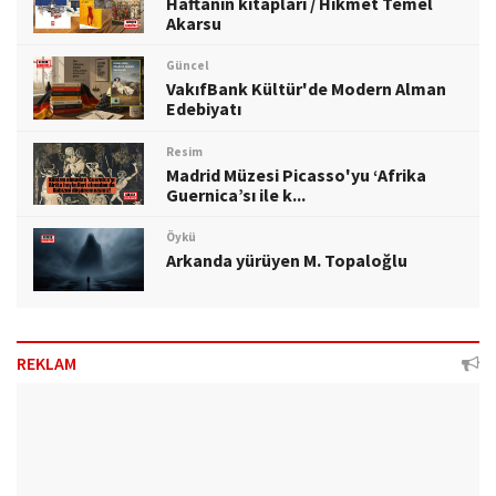
Haftanın kitapları / Hikmet Temel
Akarsu
Güncel
VakıfBank Kültür'de Modern Alman
Edebiyatı
Resim
Madrid Müzesi Picasso'yu ‘Afrika
Guernica’sı ile k...
Öykü
Arkanda yürüyen M. Topaloğlu
REKLAM