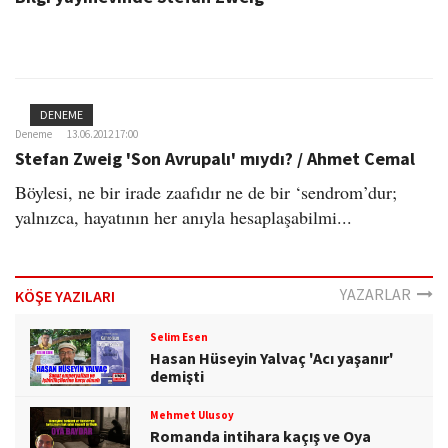
DENEME
Deneme
13.06.2012 17:00
Stefan Zweig 'Son Avrupalı' mıydı? / Ahmet Cemal
Böylesi, ne bir irade zaafıdır ne de bir ‘sendrom’dur;
yalnızca, hayatının her anıyla hesaplaşabilmi...
YAZARLAR
KÖŞE YAZILARI
Selim Esen
Hasan Hüseyin Yalvaç 'Acı yaşanır'
demişti
Mehmet Ulusoy
Romanda intihara kaçış ve Oya