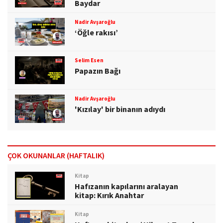
Baydar
Nadir Avşaroğlu
‘Öğle rakısı’
Selim Esen
Papazın Bağı
Nadir Avşaroğlu
'Kızılay' bir binanın adıydı
ÇOK OKUNANLAR (HAFTALIK)
Kitap
Hafızanın kapılarını aralayan
kitap: Kırık Anahtar
Kitap