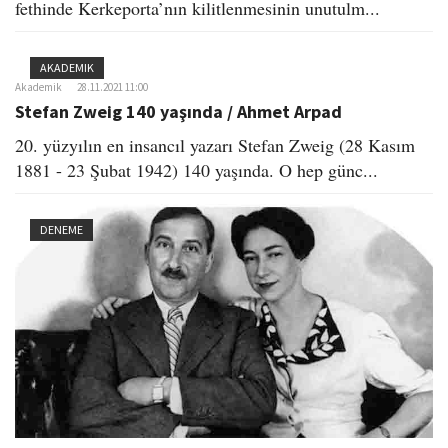
fethinde Kerkeporta’nın kilitlenmesinin unutulm...
AKADEMIK
Akademik
28.11.2021 11:00
Stefan Zweig 140 yaşında / Ahmet Arpad
20. yüzyılın en insancıl yazarı Stefan Zweig (28 Kasım
1881 - 23 Şubat 1942) 140 yaşında. O hep günc...
DENEME