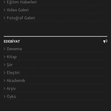
Eğitim Haberleri
Video Galeri
Fotoğraf Galeri
EDEBİYAT
Deneme
Kitap
Şiir
Eleştiri
Akademik
Arşiv
Öykü