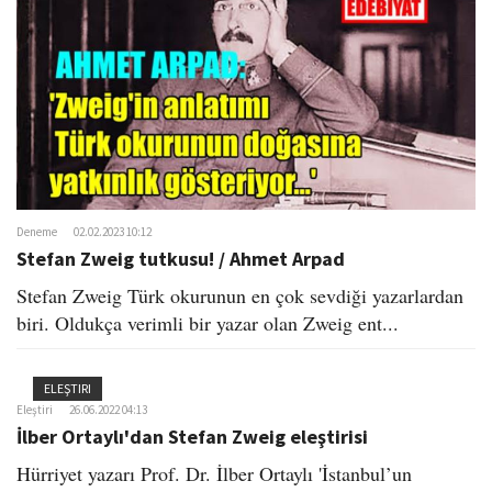
o
n
Deneme
02.02.2023 10:12
Stefan Zweig tutkusu! / Ahmet Arpad
Stefan Zweig Türk okurunun en çok sevdiği yazarlardan
biri. Oldukça verimli bir yazar olan Zweig ent...
ELEŞTIRI
Eleştiri
26.06.2022 04:13
İlber Ortaylı'dan Stefan Zweig eleştirisi
Hürriyet yazarı Prof. Dr. İlber Ortaylı 'İstanbul’un