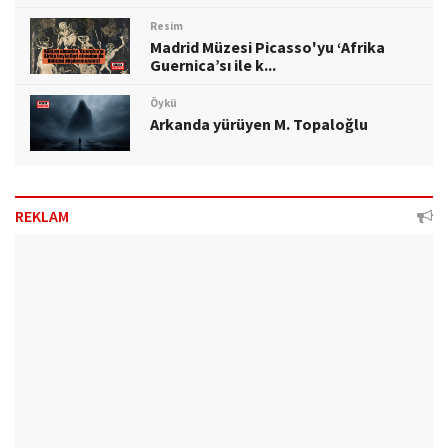
Resim
Madrid Müzesi Picasso'yu ‘Afrika
Guernica’sı ile k...
Öykü
Arkanda yürüyen M. Topaloğlu
REKLAM