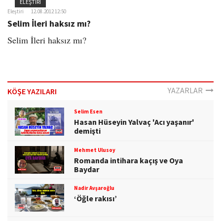
ELEŞTIRI
Eleştiri
12.08.2012 12:50
Selim İleri haksız mı?
Selim İleri haksız mı?
YAZARLAR
KÖŞE YAZILARI
Selim Esen
Hasan Hüseyin Yalvaç 'Acı yaşanır'
demişti
Mehmet Ulusoy
Romanda intihara kaçış ve Oya
Baydar
Nadir Avşaroğlu
‘Öğle rakısı’