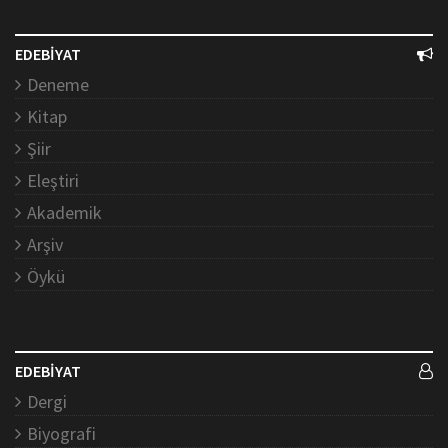
EDEBİYAT
Deneme
Kitap
Şiir
Eleştiri
Akademik
Arşiv
Öykü
EDEBİYAT
Dergi
Biyografi