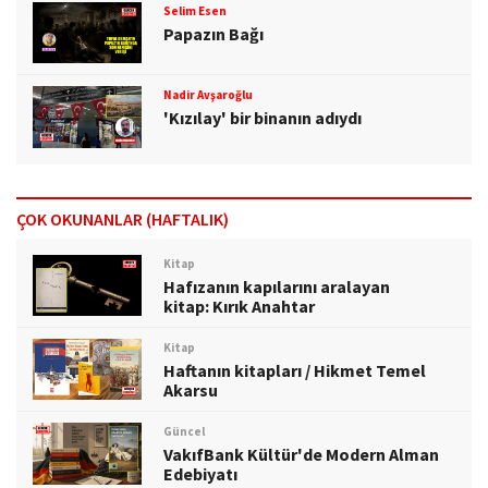
Selim Esen
Papazın Bağı
Nadir Avşaroğlu
'Kızılay' bir binanın adıydı
ÇOK OKUNANLAR (HAFTALIK)
Kitap
Hafızanın kapılarını aralayan
kitap: Kırık Anahtar
Kitap
Haftanın kitapları / Hikmet Temel
Akarsu
Güncel
VakıfBank Kültür'de Modern Alman
Edebiyatı