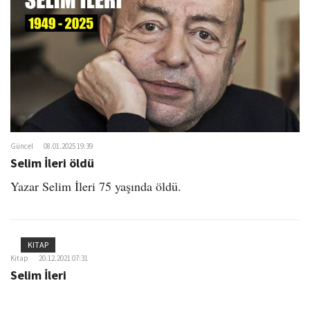
o
n
Güncel
08.01.2025 19:39
Selim İleri öldü
Yazar Selim İleri 75 yaşında öldü.
KITAP
Kitap
20.12.2021 07:31
Selim İleri