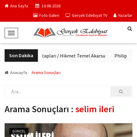
Ana Sayfa
10.08.2026
Foto Galeri
Gerçek Edebiyat TV
Yazarlar
T
o
g
Son Dakika
Haftanın kitapları / Hikmet Temel Akarsu
Philip K. Di
g
l
e
Anasayfa
Arama Sonuçları
N
a
v
i
Arama Sonuçları :
selim ileri
g
a
t
GÜNCEL
i