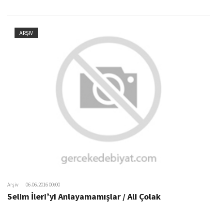
ARŞIV
Arşiv
06.06.2016 00:00
Selim İleri’yi Anlayamamışlar / Ali Çolak