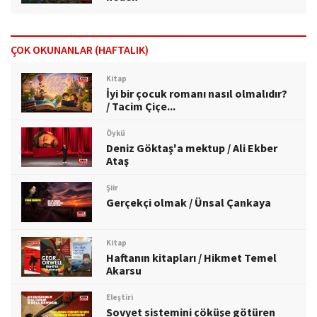
ÇOK OKUNANLAR (HAFTALIK)
Kitap
İyi bir çocuk romanı nasıl olmalıdır?
/ Tacim Çiçe...
Öykü
Deniz Göktaş'a mektup / Ali Ekber
Ataş
Şiir
Gerçekçi olmak / Ünsal Çankaya
Kitap
Haftanın kitapları / Hikmet Temel
Akarsu
Eleştiri
Sovyet sistemini çöküşe götüren