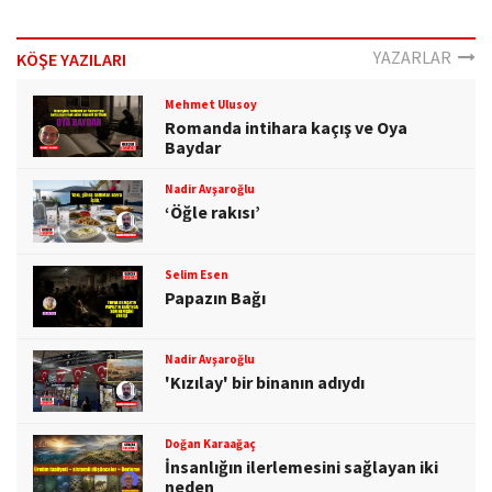
o
n
YAZARLAR
KÖŞE YAZILARI
Mehmet Ulusoy
Romanda intihara kaçış ve Oya
Baydar
Nadir Avşaroğlu
‘Öğle rakısı’
Selim Esen
Papazın Bağı
Nadir Avşaroğlu
'Kızılay' bir binanın adıydı
Doğan Karaağaç
İnsanlığın ilerlemesini sağlayan iki
neden