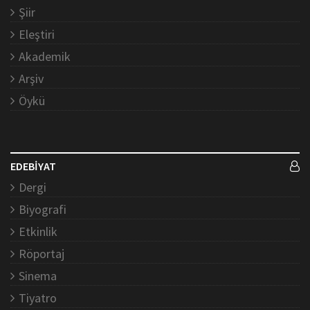
Şiir
Eleştiri
Akademik
Arşiv
Öykü
EDEBİYAT
Dergi
Biyografi
Etkinlik
Röportaj
Sinema
Tiyatro