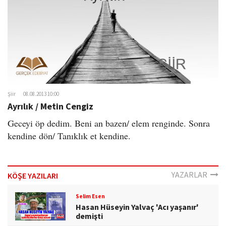
Şiir
08.08.2013 10:00
Ayrılık / Metin Cengiz
Geceyi öp dedim. Beni an bazen/ elem renginde. Sonra
kendine dön/ Tanıklık et kendine.
YAZARLAR
KÖŞE YAZILARI
Selim Esen
Hasan Hüseyin Yalvaç 'Acı yaşanır'
demişti