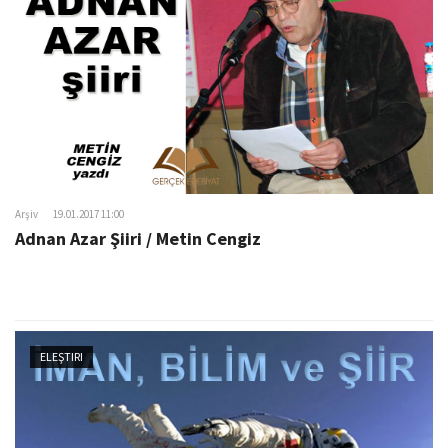
o
n
Arşiv
19.01.2017 11:00
Adnan Azar Şiiri / Metin Cengiz
ELEŞTIRI