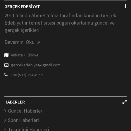
GERÇEK EDEBİYAT
2011 Yılında Ahmet Yıldız tarafından kurulan Gerçek
Edebiyat internet sitesi bugün okurlarına güncel ve
gerçek içerikleri
Devamını Oku
Ankara / Türkiye
gercekedebiyat@gmail.com
+90 (532) 254 49 95
HABERLER
Güncel Haberler
Spor Haberleri
Teknoloji Haberleri