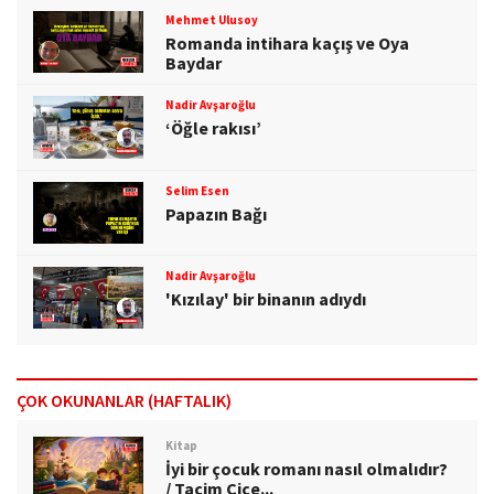
Mehmet Ulusoy
Romanda intihara kaçış ve Oya
Baydar
Nadir Avşaroğlu
‘Öğle rakısı’
Selim Esen
Papazın Bağı
Nadir Avşaroğlu
'Kızılay' bir binanın adıydı
ÇOK OKUNANLAR (HAFTALIK)
Kitap
İyi bir çocuk romanı nasıl olmalıdır?
/ Tacim Çiçe...