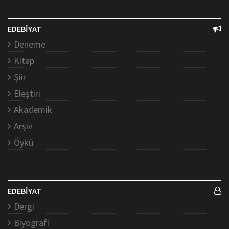
EDEBİYAT
Deneme
Kitap
Şiir
Eleştiri
Akademik
Arşiv
Öykü
EDEBİYAT
Dergi
Biyografi