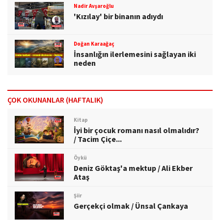
Nadir Avşaroğlu
'Kızılay' bir binanın adıydı
Doğan Karaağaç
İnsanlığın ilerlemesini sağlayan iki
neden
ÇOK OKUNANLAR (HAFTALIK)
Kitap
İyi bir çocuk romanı nasıl olmalıdır?
/ Tacim Çiçe...
Öykü
Deniz Göktaş'a mektup / Ali Ekber
Ataş
Şiir
Gerçekçi olmak / Ünsal Çankaya