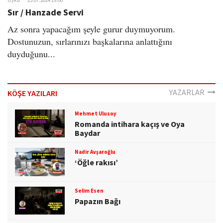
Öykü
23.07.2014 19:00
o
Sır / Hanzade Servi
n
Az sonra yapacağım şeyle gurur duymuyorum.
Dostunuzun, sırlarınızı başkalarına anlattığını
duyduğunu...
YAZARLAR
KÖŞE YAZILARI
Mehmet Ulusoy
Romanda intihara kaçış ve Oya
Baydar
Nadir Avşaroğlu
‘Öğle rakısı’
Selim Esen
Papazın Bağı