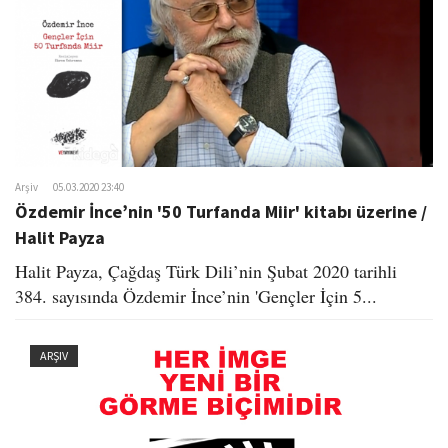
Arşiv
05.03.2020 23:40
Özdemir İnce’nin '50 Turfanda Miir' kitabı üzerine /
Halit Payza
Halit Payza, Çağdaş Türk Dili’nin Şubat 2020 tarihli
384. sayısında Özdemir İnce’nin 'Gençler İçin 5...
ARŞIV