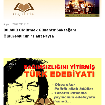
Arşiv
20.02.2016 23:09
Bülbülü Öldürmek Günahtır Saksağanı
Öldürebilirsin / Halit Payza
ARŞIV