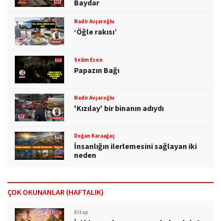
Baydar
Nadir Avşaroğlu
‘Öğle rakısı’
Selim Esen
Papazın Bağı
Nadir Avşaroğlu
'Kızılay' bir binanın adıydı
Doğan Karaağaç
İnsanlığın ilerlemesini sağlayan iki
neden
ÇOK OKUNANLAR (HAFTALIK)
Kitap