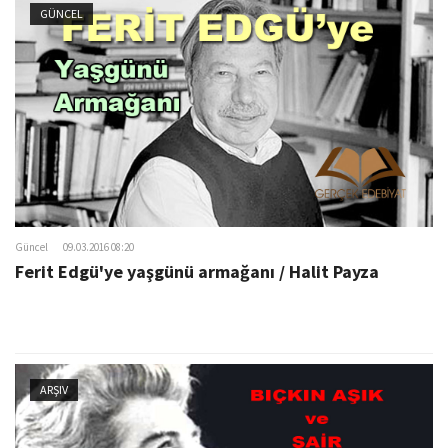
GÜNCEL
Güncel
09.03.2016 08:20
Ferit Edgü'ye yaşgünü armağanı / Halit Payza
ARŞIV