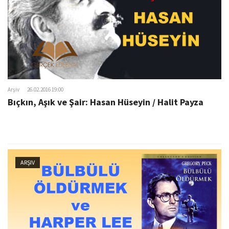
Arşiv
26.02.2016 19:00
Bıçkın, Aşık ve Şair: Hasan Hüseyin / Halit Payza
ARŞIV