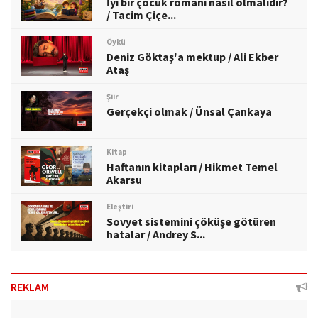
İyi bir çocuk romanı nasıl olmalıdır?
/ Tacim Çiçe...
Öykü
Deniz Göktaş'a mektup / Ali Ekber
Ataş
Şiir
Gerçekçi olmak / Ünsal Çankaya
Kitap
Haftanın kitapları / Hikmet Temel
Akarsu
Eleştiri
Sovyet sistemini çöküşe götüren
hatalar / Andrey S...
REKLAM