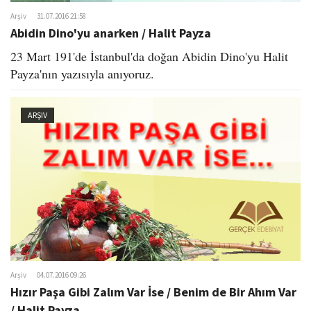
Arşiv
31.07.2016 21:58
Abidin Dino'yu anarken / Halit Payza
23 Mart 191'de İstanbul'da doğan Abidin Dino'yu Halit
Payza'nın yazısıyla anıyoruz.
ARŞIV
Arşiv
04.07.2016 09:26
Hızır Paşa Gibi Zalım Var İse / Benim de Bir Ahım Var
/ Halit Payza