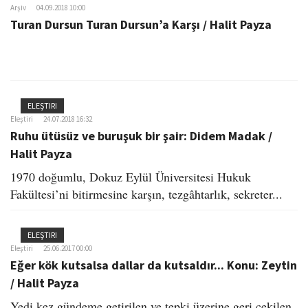
Arşiv
04.09.2018 10:00
Turan Dursun Turan Dursun’a Karşı / Halit Payza
ELEŞTIRI
Eleştiri
24.07.2018 16:32
Ruhu ütüsüz ve buruşuk bir şair: Didem Madak /
Halit Payza
1970 doğumlu, Dokuz Eylül Üniversitesi Hukuk
Fakültesi’ni bitirmesine karşın, tezgâhtarlık, sekreter...
ELEŞTIRI
Eleştiri
25.06.2017 00:00
Eğer kök kutsalsa dallar da kutsaldır... Konu: Zeytin
/ Halit Payza
Yedi kez gündeme getirilen ve tepki üzerine geri çekilen