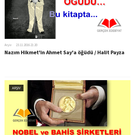
Arşiv
23.11.2016 21:20
Nazım Hikmet'in Ahmet Say'a öğüdü / Halit Payza
ARŞIV