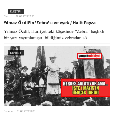
ELEŞTIRI
Eleştiri
18.06.2023 17:30
Yılmaz Özdil'in 'Zebra'sı ve eşek / Halit Payza
Yılmaz Özdil, Hürriyet’teki köşesinde “Zebra” başlıklı
bir yazı yayımlamıştı, bildiğimiz zebradan sö...
DENEME
Deneme
01.05.2022 18:00