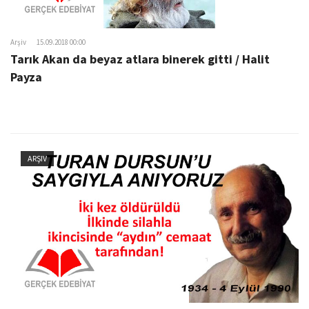
Arşiv
15.09.2018 00:00
Tarık Akan da beyaz atlara binerek gitti / Halit
Payza
ARŞIV