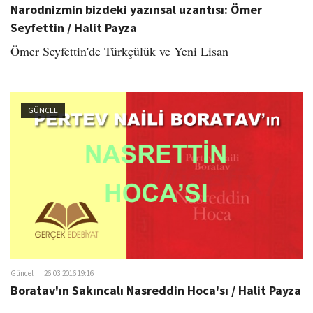
Narodnizmin bizdeki yazınsal uzantısı: Ömer
Seyfettin / Halit Payza
Ömer Seyfettin'de Türkçülük ve Yeni Lisan
GÜNCEL
Güncel
26.03.2016 19:16
Boratav'ın Sakıncalı Nasreddin Hoca'sı / Halit Payza