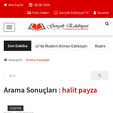
Ana Sayfa
06.08.2026
Foto Galeri
Gerçek Edebiyat TV
Yazarlar
T
o
g
Son Dakika
VakıfBank Kültür'de Modern Alman Edebiyatı
Madrid Müzesi 
g
l
e
Anasayfa
Arama Sonuçları
N
a
v
i
Arama Sonuçları :
halit payza
g
a
t
ELEŞTIRI
i