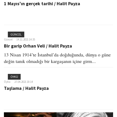
1 Mayıs’ın gerçek tarihi / Halit Payza
GÜNCEL
Güncel
14.11.2021 14:35
Bir garip Orhan Veli / Halit Payza
13 Nisan 1914’te İstanbul’da doğduğunda, dünya o güne
değin tanık olmadığı bir kargaşanın içine girm...
ÖYKÜ
Öykü
27.04.2021 18:14
Taşlama / Halit Payza