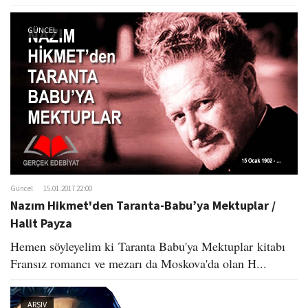
GÜNCEL
Güncel
15.01.2017 22:00
Nazım Hikmet'den Taranta-Babu’ya Mektuplar /
Halit Payza
​Hemen söyleyelim ki Taranta Babu'ya Mektuplar kitabı
Fransız romancı ve mezarı da Moskova'da olan H...
ARŞIV