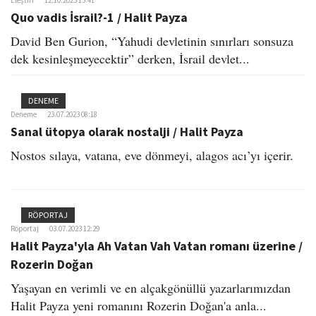
Eleştiri
12.10.2023 13:41
o
Quo vadis İsrail?-1 / Halit Payza
n
David Ben Gurion, “Yahudi devletinin sınırları sonsuza
dek kesinleşmeyecektir” derken, İsrail devlet...
DENEME
Deneme
23.07.2023 08:18
Sanal ütopya olarak nostalji / Halit Payza
Nostos sılaya, vatana, eve dönmeyi, alagos acı’yı içerir.
RÖPORTAJ
Röportaj
03.07.2023 12:29
Halit Payza'yla Ah Vatan Vah Vatan romanı üzerine /
Rozerin Doğan
Yaşayan en verimli ve en alçakgönüllü yazarlarımızdan
Halit Payza yeni romanını Rozerin Doğan'a anla...