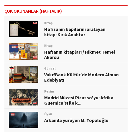
ÇOK OKUNANLAR (HAFTALIK)
Kitap
Hafızanın kapılarını aralayan
kitap: Kırık Anahtar
Kitap
Haftanın kitapları / Hikmet Temel
Akarsu
Güncel
VakıfBank Kültür'de Modern Alman
Edebiyatı
Resim
Madrid Müzesi Picasso'yu ‘Afrika
Guernica’sı ile k...
Öykü
Arkanda yürüyen M. Topaloğlu