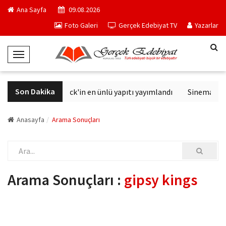
Ana Sayfa
09.08.2026
Foto Galeri
Gerçek Edebiyat TV
Yazarlar
T
o
g
Son Dakika
Philip K. Dick'in en ünlü yapıtı yayımlandı
Sinemalarda
g
l
e
Anasayfa
Arama Sonuçları
N
a
v
i
Arama Sonuçları :
gipsy kings
g
a
t
i