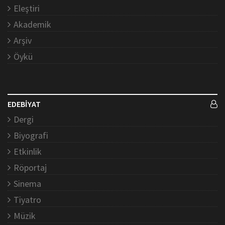
Eleştiri
Akademik
Arşiv
Öykü
EDEBİYAT
Dergi
Biyografi
Etkinlik
Röportaj
Sinema
Tiyatro
Müzik