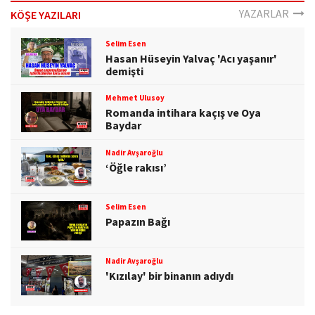
o
YAZARLAR
KÖŞE YAZILARI
n
Selim Esen
Hasan Hüseyin Yalvaç 'Acı yaşanır'
demişti
Mehmet Ulusoy
Romanda intihara kaçış ve Oya
Baydar
Nadir Avşaroğlu
‘Öğle rakısı’
Selim Esen
Papazın Bağı
Nadir Avşaroğlu
'Kızılay' bir binanın adıydı