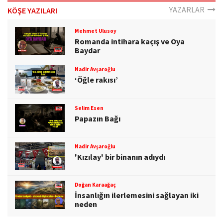
o
YAZARLAR
KÖŞE YAZILARI
n
Mehmet Ulusoy
Romanda intihara kaçış ve Oya
Baydar
Nadir Avşaroğlu
‘Öğle rakısı’
Selim Esen
Papazın Bağı
Nadir Avşaroğlu
'Kızılay' bir binanın adıydı
Doğan Karaağaç
İnsanlığın ilerlemesini sağlayan iki
neden