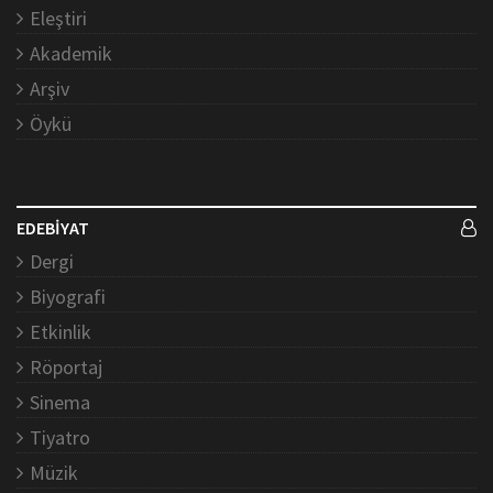
Eleştiri
Akademik
Arşiv
Öykü
EDEBİYAT
Dergi
Biyografi
Etkinlik
Röportaj
Sinema
Tiyatro
Müzik