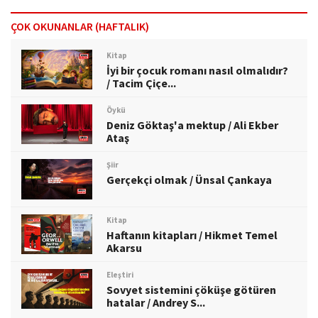
ÇOK OKUNANLAR (HAFTALIK)
Kitap
İyi bir çocuk romanı nasıl olmalıdır?
/ Tacim Çiçe...
Öykü
Deniz Göktaş'a mektup / Ali Ekber
Ataş
Şiir
Gerçekçi olmak / Ünsal Çankaya
Kitap
Haftanın kitapları / Hikmet Temel
Akarsu
Eleştiri
Sovyet sistemini çöküşe götüren
hatalar / Andrey S...