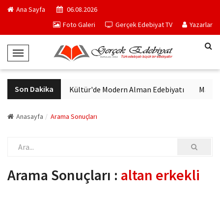
Ana Sayfa
06.08.2026
Foto Galeri
Gerçek Edebiyat TV
Yazarlar
T
o
g
Son Dakika
VakıfBank Kültür'de Modern Alman Edebiyatı
Madrid 
g
l
e
Anasayfa
Arama Sonuçları
N
a
v
i
Arama Sonuçları :
altan erkekli
g
a
t
i