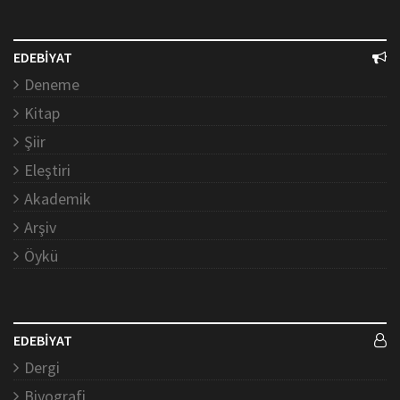
EDEBİYAT
Deneme
Kitap
Şiir
Eleştiri
Akademik
Arşiv
Öykü
EDEBİYAT
Dergi
Biyografi