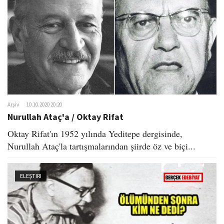
o
n
Arşiv
10.10.2020 20:20
Nurullah Ataç'a / Oktay Rifat
Oktay Rifat'ın 1952 yılında Yeditepe dergisinde,
Nurullah Ataç'la tartışmalarından şiirde öz ve biçi...
ELEŞTIRI