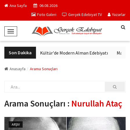
Ana Sayfa
06.08.2026
Foto Galeri
Gerçek Edebiyat TV
Yazarlar
T
o
g
Son Dakika
VakıfBank Kültür'de Modern Alman Edebiyatı
Madrid M
g
l
e
Anasayfa
Arama Sonuçları
N
a
v
i
Arama Sonuçları :
Nurullah Ataç
g
a
t
ARŞIV
i