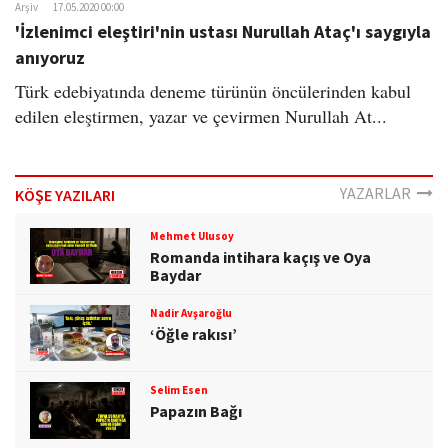
Arşiv
17.05.2020 00:00
'İzlenimci eleştiri'nin ustası Nurullah Ataç'ı saygıyla
anıyoruz
Türk edebiyatında deneme türünün öncülerinden kabul
edilen eleştirmen, yazar ve çevirmen Nurullah At...
YAZARLAR
KÖŞE YAZILARI
Mehmet Ulusoy
Romanda intihara kaçış ve Oya
Baydar
Nadir Avşaroğlu
‘Öğle rakısı’
Selim Esen
Papazın Bağı