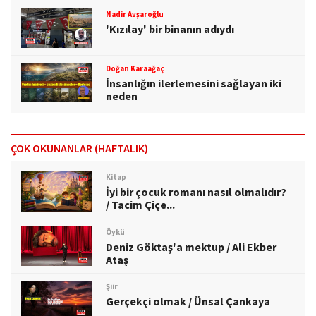
Nadir Avşaroğlu
'Kızılay' bir binanın adıydı
Doğan Karaağaç
İnsanlığın ilerlemesini sağlayan iki
neden
ÇOK OKUNANLAR (HAFTALIK)
Kitap
İyi bir çocuk romanı nasıl olmalıdır?
/ Tacim Çiçe...
Öykü
Deniz Göktaş'a mektup / Ali Ekber
Ataş
Şiir
Gerçekçi olmak / Ünsal Çankaya