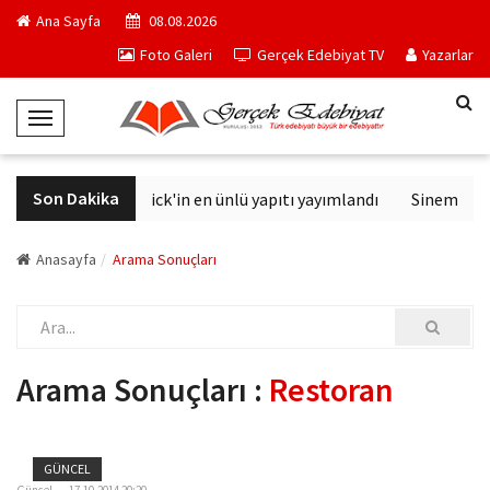
Ana Sayfa
08.08.2026
Foto Galeri
Gerçek Edebiyat TV
Yazarlar
T
o
g
Son Dakika
Philip K. Dick'in en ünlü yapıtı yayımlandı
Sinemalarda
g
l
e
Anasayfa
Arama Sonuçları
N
a
v
i
Arama Sonuçları :
Restoran
g
a
t
GÜNCEL
i