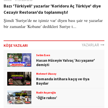
Güncel
17.10.2014 20:20
o
Bazı 'Türkiyeli' yazarlar 'Koridoru Aç Türkiye' diye
n
Cezayir Restoran'da toplanmıştı!
Şimdi 'Suriye'de ne işimiz var' diyen bası şair ve yazarlar
bir zamanlar 'Kobane' dedikleri Suriye t...
YAZARLAR
KÖŞE YAZILARI
Selim Esen
Hasan Hüseyin Yalvaç 'Acı yaşanır'
demişti
Mehmet Ulusoy
Romanda intihara kaçış ve Oya
Baydar
Nadir Avşaroğlu
‘Öğle rakısı’