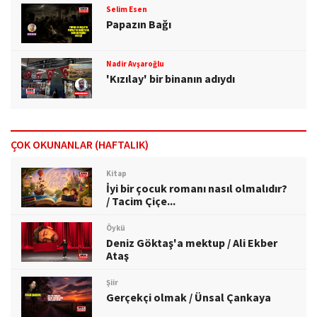
Selim Esen
Papazın Bağı
Nadir Avşaroğlu
'Kızılay' bir binanın adıydı
ÇOK OKUNANLAR (HAFTALIK)
Kitap
İyi bir çocuk romanı nasıl olmalıdır?
/ Tacim Çiçe...
Öykü
Deniz Göktaş'a mektup / Ali Ekber
Ataş
Şiir
Gerçekçi olmak / Ünsal Çankaya