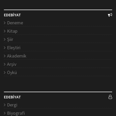
EDEBİYAT
Deneme
Kitap
Şiir
Eleştiri
Akademik
Arşiv
Öykü
EDEBİYAT
Dergi
Biyografi