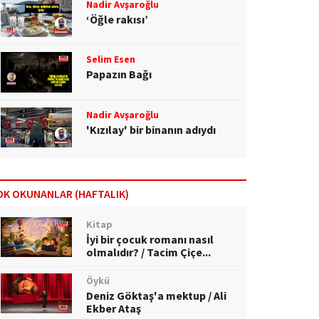
Nadir Avşaroğlu
‘Öğle rakısı’
Selim Esen
Papazın Bağı
Nadir Avşaroğlu
'Kızılay' bir binanın adıydı
OK OKUNANLAR (HAFTALIK)
Kitap
İyi bir çocuk romanı nasıl
olmalıdır? / Tacim Çiçe...
Öykü
Deniz Göktaş'a mektup / Ali
Ekber Ataş