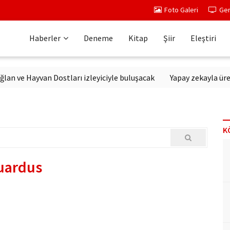
Foto Galeri
Ger
Haberler
Deneme
Kitap
Şiir
Eleştiri
e Hayvan Dostları izleyiciyle buluşacak
Yapay zekayla üretilen
K
uardus