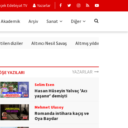
çek Edebiyat TV
Yazarlar
Akademik
Arşiv
Sanat
Diğer
 diziler
Altıncı Nesil Savaş
Altmış yıldır aynı sevgiyle dinle
YAZARLAR
ÖŞE YAZILARI
Selim Esen
Hasan Hüseyin Yalvaç 'Acı
yaşanır' demişti
Mehmet Ulusoy
Romanda intihara kaçış ve
Oya Baydar