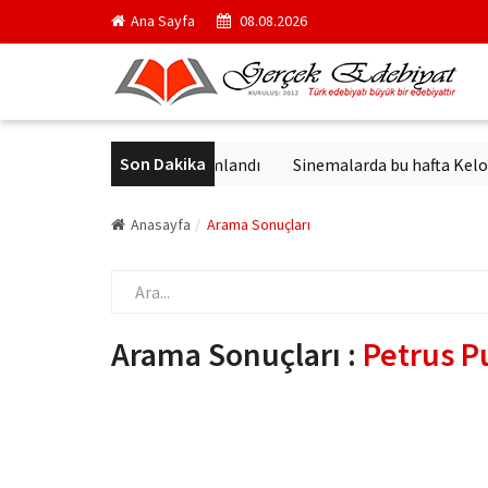
Ana Sayfa
08.08.2026
Son Dakika
ick'in en ünlü yapıtı yayımlandı
Sinemalarda bu hafta Keloğlan v
Anasayfa
Arama Sonuçları
Arama Sonuçları :
Petrus P