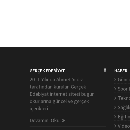
GERÇEK EDEBİYAT
HABERL
2011 Yılında Ahmet Yıldız
Günce
tarafından kurulan Gerçek
Spor 
Edebiyat internet sitesi bugün
Tekno
okurlarına güncel ve gerçek
Sağlı
içerikleri
Eğiti
Devamını Oku
Video