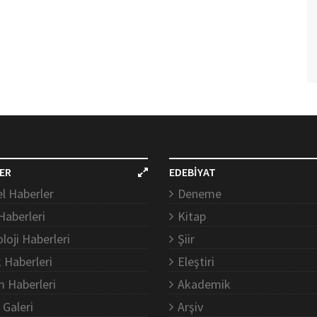
ER
EDEBİYAT
l Haberler
Deneme
Haberleri
Kitap
loji Haberleri
Şiir
k Haberleri
Eleştiri
m Haberleri
Akademik
 Galeri
Arşiv