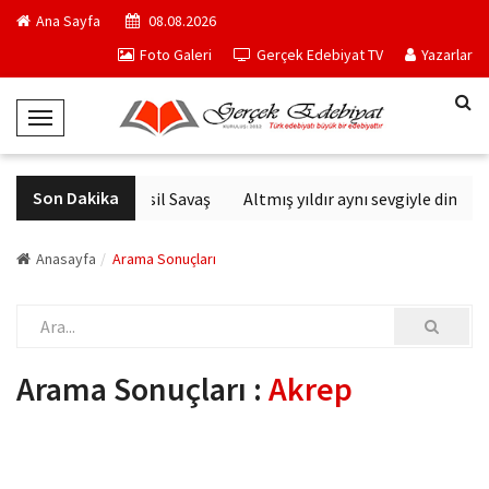
Ana Sayfa
08.08.2026
Foto Galeri
Gerçek Edebiyat TV
Yazarlar
T
o
g
Son Dakika
Altıncı Nesil Savaş
Altmış yıldır aynı sevgiyle dinlen
g
l
e
Anasayfa
Arama Sonuçları
N
a
v
i
Arama Sonuçları :
Akrep
g
a
t
i