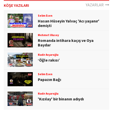
o
YAZARLAR
KÖŞE YAZILARI
n
Selim Esen
Hasan Hüseyin Yalvaç 'Acı yaşanır'
demişti
Mehmet Ulusoy
Romanda intihara kaçış ve Oya
Baydar
Nadir Avşaroğlu
‘Öğle rakısı’
Selim Esen
Papazın Bağı
Nadir Avşaroğlu
'Kızılay' bir binanın adıydı