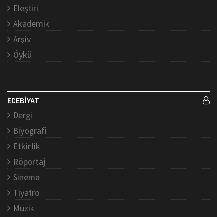
Eleştiri
Akademik
Arşiv
Öykü
EDEBİYAT
Dergi
Biyografi
Etkinlik
Röportaj
Sinema
Tiyatro
Müzik